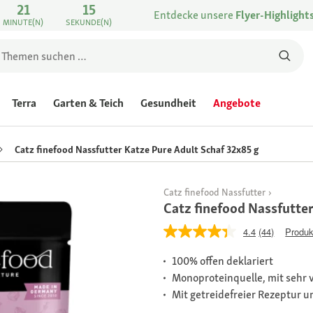
21
15
Entdecke unsere
Flyer-Highlight
MINUTE(N)
SEKUNDE(N)
Terra
Garten & Teich
Gesundheit
Angebote
Catz finefood Nassfutter Katze Pure Adult Schaf 32x85 g
Catz finefood Nassfutter
Catz finefood Nassfutter
4.4
(44)
Produk
100% offen deklariert
Monoproteinquelle, mit sehr v
Mit getreidefreier Rezeptur u