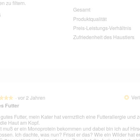
 zu filtern.
Gesamt
4
34 Bewertungen mit 5 Sternen.
Auswählen, um nach Bewertungen mit 5 Sternen zu filtern.
Produktqualität
2 Bewertungen mit 4 Sternen.
Auswählen, um nach Bewertungen mit 4 Sternen zu filtern.
Preis-Leistungs-Verhältnis
3 Bewertungen mit 3 Sternen.
Auswählen, um nach Bewertungen mit 3 Sternen zu filtern.
Zufriedenheit des Haustiers
0 Bewertungen mit 2 Sternen.
Auswählen, um nach Bewertungen mit 2 Sternen zu filtern.
5 Bewertungen mit 1 Stern.
Auswählen, um nach Bewertungen mit 1 Stern zu filtern.
Veri
·
vor 2 Jahren
*
★★★
★★★
s Futter
 gutes Futter, mein Kater hat vermztlich eine Futterallergie und z
 die Haut am Kopf.
en.
zt muß er ein Monoprotein bekommen und dabei bin ich auf Hirs
ossen. Ich dachte, was nun? Frisst er das? Wie ein Wilder hat er