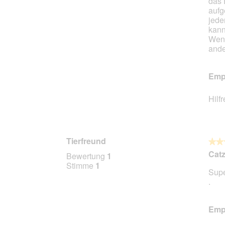
das 
aufg
jede
kann
Wenn
ande
Empf
Hilf
Tierfreund
★★
★★
5
Catz
Bewertung
1
von
Stimme
1
Supe
5
.
Stern
Empf