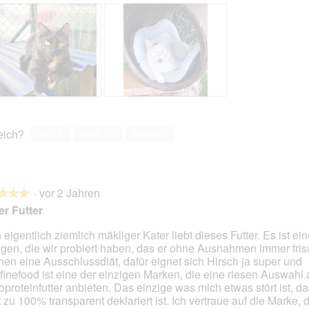
B
F
e
o
w
t
reich?
Ja ·
1
Nein ·
0
Melden
e
o
r
M
t
i
u
t
·
vor 2 Jahren
n
d
★★★
★★★
g
i
r Futter
z
e
u
s
 eigentlich ziemlich mäkliger Kater liebt dieses Futter. Es ist ei
F
e
igen, die wir probiert haben, das er ohne Ausnahmen immer friss
en.
o
r
en eine Ausschlussdiät, dafür eignet sich Hirsch ja super und
t
A
finefood ist eine der einzigen Marken, die eine riesen Auswahl 
o
k
proteinfutter anbieten. Das einzige was mich etwas stört ist, d
2
t
t zu 100% transparent deklariert ist. Ich vertraue auf die Marke, 