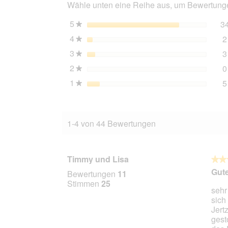
Wähle unten eine Reihe aus, um Bewertungen
Schaf
32x85
g
5
Sterne
3
★
4
Sterne
2
★
3
Sterne
3
★
2
Sterne
0
★
1
Sterne
5
★
1-4 von 44 Bewertungen
Timmy und Lisa
★★
★★
5
Gute
Bewertungen
11
von
Stimmen
25
sehr
5
sich
Stern
Jert
gest