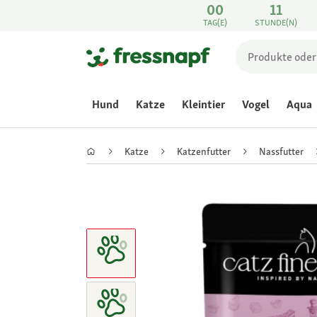
00
11
TAG(E)
STUNDE(N)
Hund
Katze
Kleintier
Vogel
Aqua
Katze
Katzenfutter
Nassfutter