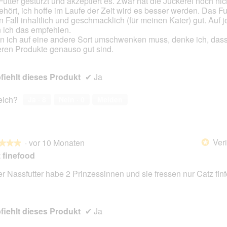
Futter gestürzt und akzeptiert es. Zwar hat die Juckerei noch ni
ehört, ich hoffe im Laufe der Zeit wird es besser werden. Das Futt
n Fall inhaltlich und geschmacklich (für meinen Kater) gut. Auf j
 ich das empfehlen.
 ich auf eine andere Sort umschwenken muss, denke ich, dass
ren Produkte genauso gut sind.
iehlt dieses Produkt
✔
Ja
reich?
Ja ·
8
Nein ·
0
Melden
Veri
·
vor 10 Monaten
*
★★★
★★★
 finefood
r Nassfutter habe 2 Prinzessinnen und sie fressen nur Catz fi
en.
iehlt dieses Produkt
✔
Ja