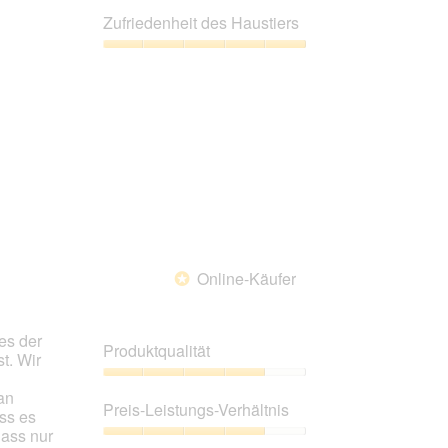
Leistungs-
Zufriedenheit des Haustiers
Verhältnis,
4
Zufriedenheit
von
des
5
Haustiers,
5
von
5
Online-Käufer
*
nes der
Produktqualität
t. Wir
Produktqualität,
an
4
Preis-Leistungs-Verhältnis
ass es
von
dass nur
5
Preis-