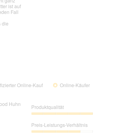
cht ganz
er ist auf
eden Fall
 die
fizierter Online-Kauf
Online-Käufer
*
nfood Huhn
Produktqualität
Produktqualität,
5
Preis-Leistungs-Verhältnis
von
5
Preis-