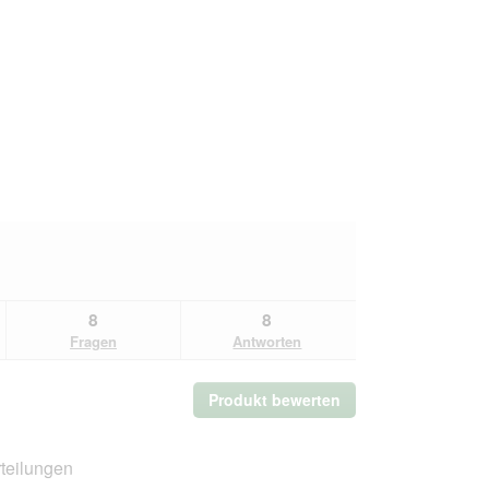
8
8
Fragen
Antworten
Produkt bewerten
.
Mit
dieser
Aktion
teilungen
wird