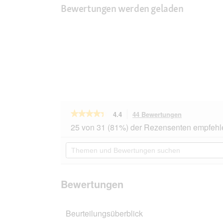
Bewertungen werden geladen
★★★★★
★★★★★
4.4
44 Bewertungen
Mit
dieser
4.4
25 von 31 (81%) der Rezensenten empfehl
von
Aktion
5
navigierst
Themen
Sternen.
du
und
Bewertungen
zu
Bewertungen
lesen
den
suchen
für
Bewertungen
Catz
Bewertungen
finefood
Nassfutter
Katze
Beurteilungsüberblick
Pure
Adult