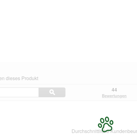
en dieses Produkt
Themen
44
ϙ
und
Suchen
Bewertungen
Bewertungen
suchen
.
Durchschnittliche Kundenbeur