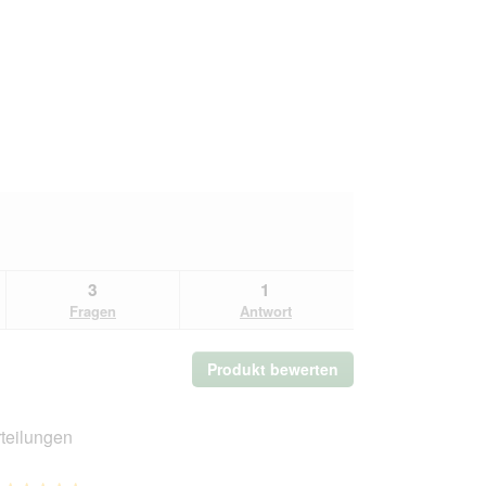
3
1
Fragen
Antwort
Produkt bewerten
.
Mit
dieser
Aktion
teilungen
wird
ein
Gesamt,