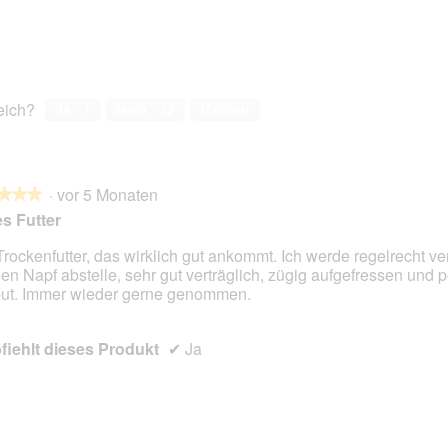
reich?
Ja ·
1
Nein ·
12
Melden
·
vor 5 Monaten
★★★
★★★
es Futter
Trockenfutter, das wirklich gut ankommt. Ich werde regelrecht verf
den Napf abstelle, sehr gut verträglich, zügig aufgefressen und p
en.
ut. Immer wieder gerne genommen.
iehlt dieses Produkt
✔
Ja