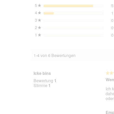
1
5
Sterne
5
★
kg
4
Sterne
1
★
3
Sterne
0
★
2
Sterne
0
★
1
Sterne
0
★
1-4 von 6 Bewertungen
Icke bins
★★
★★
4
Wen
Bewertung
1
von
Stimme
1
Ich 
5
dahe
Stern
oder
Empf