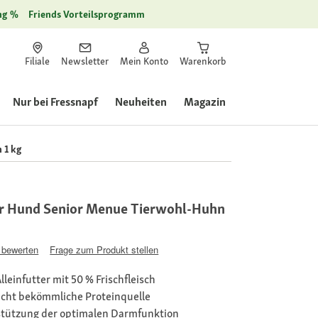
ng
Friends Vorteilsprogramm
Filiale
Newsletter
Mein Konto
Warenkorb
Nur bei Fressnapf
Neuheiten
Magazin
 1 kg
r Hund Senior Menue Tierwohl-Huhn
 bewerten
Frage zum Produkt stellen
lleinfutter mit 50 % Frischfleisch
eicht bekömmliche Proteinquelle
tützung der optimalen Darmfunktion