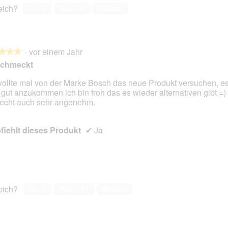
reich?
Ja ·
0
Nein ·
0
Melden
·
vor einem Jahr
★★★
★★★
schmeckt
wollte mal von der Marke Bosch das neue Produkt versuchen, es
 gut anzukommen ich bin froh das es wieder alternativen gibt =)
en.
iecht auch sehr angenehm.
iehlt dieses Produkt
✔
Ja
reich?
Ja ·
0
Nein ·
11
Melden