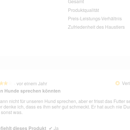
Gesamt
5 Bewertungen mit 5 Sternen.
Auswählen, um nach Bewertungen mit 5 Sternen zu filtern.
Produktqualität
1 Bewertung mit 4 Sternen.
Auswählen, um nach Bewertungen mit 4 Sternen zu filtern.
Preis-Leistungs-Verhältnis
0 Bewertungen mit 3 Sternen.
Auswählen, um nach Bewertungen mit 3 Sternen zu filtern.
Zufriedenheit des Haustiers
0 Bewertungen mit 2 Sternen.
Auswählen, um nach Bewertungen mit 2 Sternen zu filtern.
0 Bewertungen mit 1 Stern.
Auswählen, um nach Bewertungen mit 1 Stern zu filtern.
Veri
·
vor einem Jahr
*
★★★
★★★
n Hunde sprechen könnten
kann nicht für unseren Hund sprechen, aber er frisst das Futter s
r denke ich, dass es ihm sehr gut schmeckt. Er hat auch nie Dur
en.
 sonst was.
iehlt dieses Produkt
✔
Ja