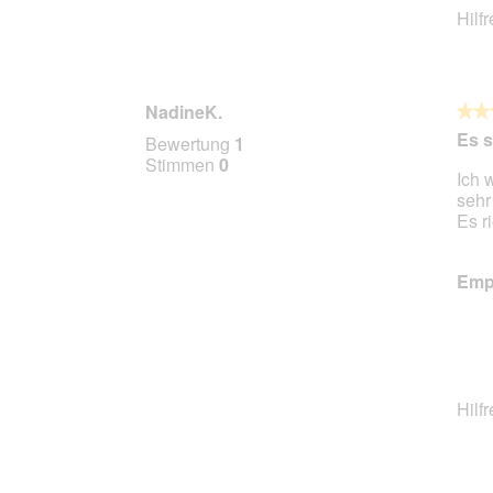
Hilf
NadineK.
★★
★★
5
Es 
Bewertung
1
von
Stimmen
0
Ich 
5
sehr
Stern
Es r
Empf
Hilf