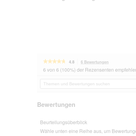
★★★★★
★★★★★
4.8
6 Bewertungen
Mit
dieser
4.8
6 von 6 (100%) der Rezensenten empfehle
von
Aktion
5
navigierst
Themen
Sternen.
du
und
Bewertungen
zu
Bewertungen
lesen
den
suchen
für
Bewertungen.
bosch
Bewertungen
HPC
Trockenfutter
Hund
Beurteilungsüberblick
Senior
Menue
Wähle unten eine Reihe aus, um Bewertungen
Tierwohl-
Huhn