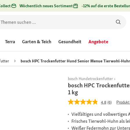
ollect
Wöchentlich neues Sortiment
-12% auf die erste Bestellu
Terra
Garten & Teich
Gesundheit
Angebote
utter
bosch HPC Trockenfutter Hund Senior Menue Tierwohl-Huhn
bosch Hundetrockenfutter
bosch HPC Trockenfutte
1 kg
4.8
(6)
Produkt
Vielfältiges und vollwertiges A
Frisches Tierwohl-Huhn als l
Weißer Federmohn zur Unters