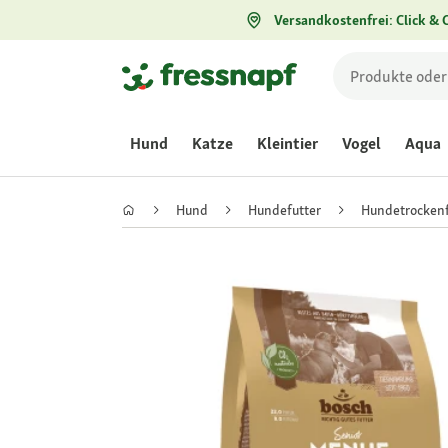
Versandkostenfrei: Click & C
Hund
Katze
Kleintier
Vogel
Aqua
Hund
Hundefutter
Hundetrockenf