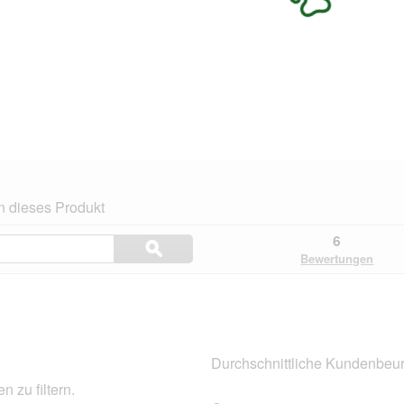
n dieses Produkt
Themen
6
ϙ
und
Suchen
Bewertungen
Bewertungen
suchen
Durchschnittliche Kundenbeur
 zu filtern.