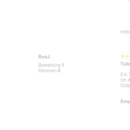
Hilf
BeaJ.
★★
★★
5
Toll
Bewertung
1
von
Stimmen
0
Ein 
5
ich 
Stern
Outp
Empf