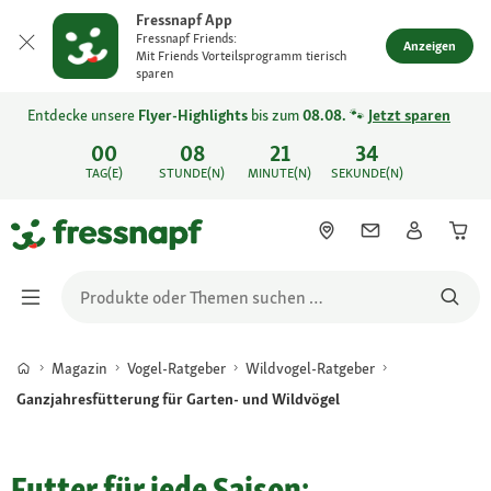
Fressnapf App
Fressnapf Friends:
Anzeigen
Mit Friends Vorteilsprogramm tierisch
sparen
Entdecke unsere
Flyer-Highlights
bis zum
08.08.
🐾
Jetzt sparen
00
08
21
34
TAG(E)
STUNDE(N)
MINUTE(N)
SEKUNDE(N)
Magazin
Vogel-Ratgeber
Wildvogel-Ratgeber
Ganzjahresfütterung für Garten- und Wildvögel
Futter für jede Saison: