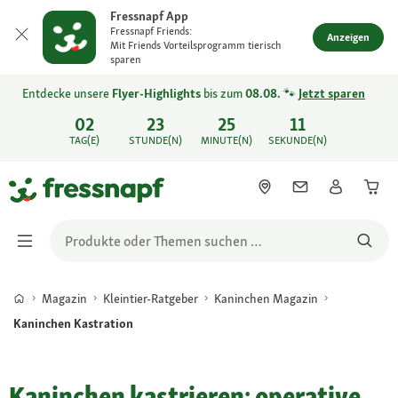
Fressnapf App
Fressnapf Friends:
Anzeigen
Mit Friends Vorteilsprogramm tierisch
sparen
Entdecke unsere
Flyer-Highlights
bis zum
08.08.
🐾
Jetzt sparen
02
23
25
11
TAG(E)
STUNDE(N)
MINUTE(N)
SEKUNDE(N)
Magazin
Kleintier-Ratgeber
Kaninchen Magazin
Kaninchen Kastration
Kaninchen kastrieren: operative