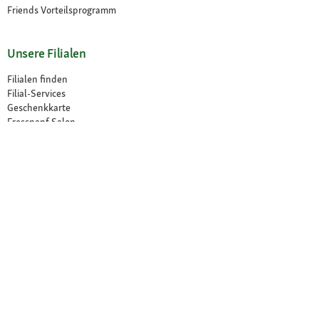
Friends Vorteilsprogramm
Unsere Filialen
Filialen finden
Filial-Services
Geschenkkarte
Fressnapf Salon
Katzenexperten
Hundeexperten
Über Fressnapf
Über uns
Karriere
Compliance
Tierisch Engagiert
Verantwortung
Presse
Fressnapf Partner werden