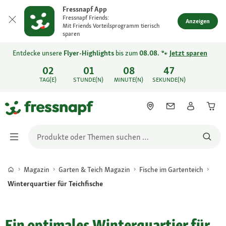
Fressnapf App
Fressnapf Friends:
Anzeigen
Mit Friends Vorteilsprogramm tierisch
sparen
Entdecke unsere
Flyer-Highlights
bis zum
08.08.
🐾
Jetzt sparen
02
01
08
47
TAG(E)
STUNDE(N)
MINUTE(N)
SEKUNDE(N)
Magazin
Garten & Teich Magazin
Fische im Gartenteich
Winterquartier für Teichfische
Ein optimales Winterquartier für