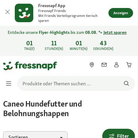
Fressnapf App
Fressnapf Friends:
Anzeigen
Mit Friends Vorteilsprogramm tierisch
sparen
Entdecke unsere
Flyer-Highlights
bis zum
08.08.
🐾
Jetzt sparen
01
11
01
43
TAG(E)
STUNDE(N)
MINUTE(N)
SEKUNDE(N)
Caneo Hundefutter und
Belohnungshappen
Filter
Sortieren