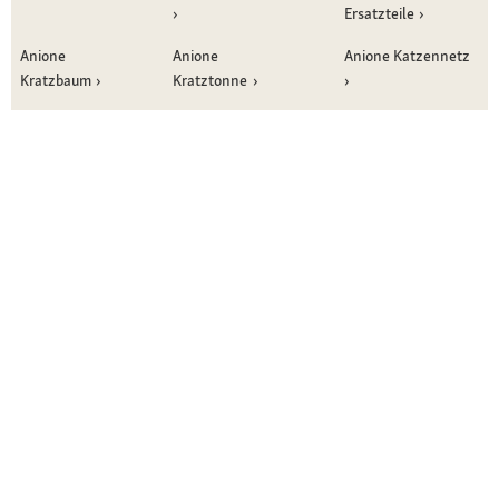
Ersatzteile
Anione
Anione
Anione Katzennetz
Kratzbaum
Kratztonne