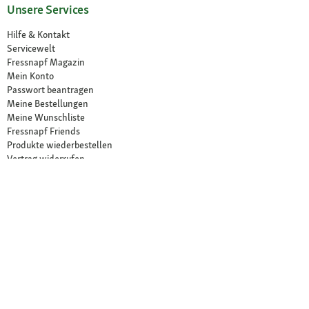
Unsere Services
Hilfe & Kontakt
Servicewelt
Fressnapf Magazin
Mein Konto
Passwort beantragen
Meine Bestellungen
Meine Wunschliste
Fressnapf Friends
Produkte wiederbestellen
Vertrag widerrufen
Erklärung zur Barrierefreiheit
Vorteile
Aktuelle Angebote
Exklusiv bei Fressnapf
Vet Diäten
Newsletter
Lieferung in 1-3 Tagen
30 Tage Rückgaberecht