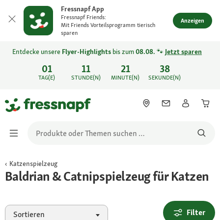
Fressnapf App
Fressnapf Friends:
Anzeigen
Mit Friends Vorteilsprogramm tierisch
sparen
Entdecke unsere
Flyer-Highlights
bis zum
08.08.
🐾
Jetzt sparen
01
11
21
38
TAG(E)
STUNDE(N)
MINUTE(N)
SEKUNDE(N)
Katzenspielzeug
Baldrian & Catnipspielzeug für Katzen
Filter
Sortieren