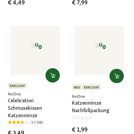
€ 4,49
€ 7,99
EXKLUSIV
NEU
EXKLUSIV
AniOne
AniOne
Celebration
Katzenminze
Schmusekissen
Nachfüllpackung
Katzenminze
3.7 (38)
€ 1,99
€ 3,49