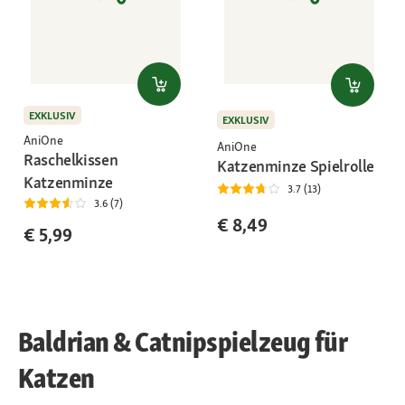
EXKLUSIV
EXKLUSIV
AniOne
AniOne
Raschelkissen
Katzenminze Spielrolle
Katzenminze
3.7 (13)
3.6 (7)
€ 8,49
€ 5,99
Baldrian & Catnipspielzeug für
Katzen