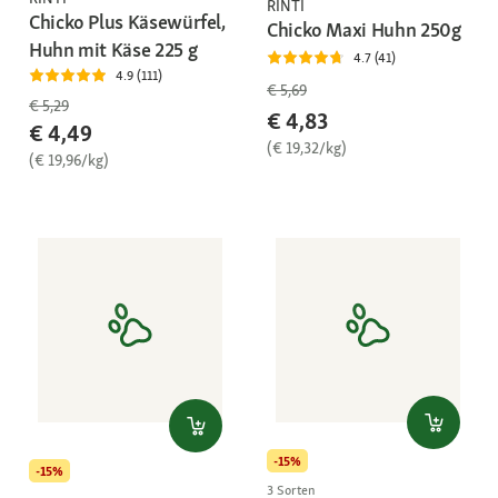
RINTI
Chicko Plus Käsewürfel,
Chicko Maxi Huhn 250g
Huhn mit Käse 225 g
4.7 (41)
4.9 (111)
€ 5,69
€ 5,29
€ 4,83
€ 4,49
(€ 19,32/kg)
(€ 19,96/kg)
-15%
-15%
3 Sorten