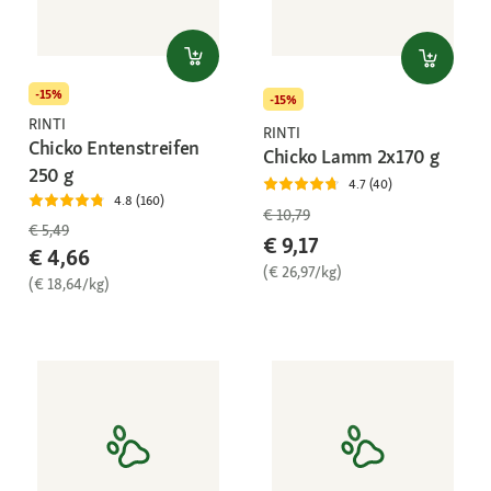
-15%
-15%
RINTI
RINTI
Chicko Entenstreifen
Chicko Lamm 2x170 g
250 g
4.7 (40)
4.8 (160)
€ 10,79
€ 5,49
€ 9,17
€ 4,66
(€ 26,97/kg)
(€ 18,64/kg)