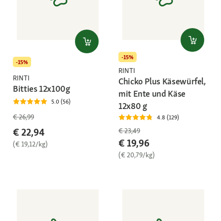
-15%
-15%
RINTI
RINTI
Chicko Plus Käsewürfel,
Bitties 12x100g
mit Ente und Käse
5.0 (56)
12x80 g
€ 26,99
4.8 (129)
€ 22,94
€ 23,49
€ 19,96
(€ 19,12/kg)
(€ 20,79/kg)