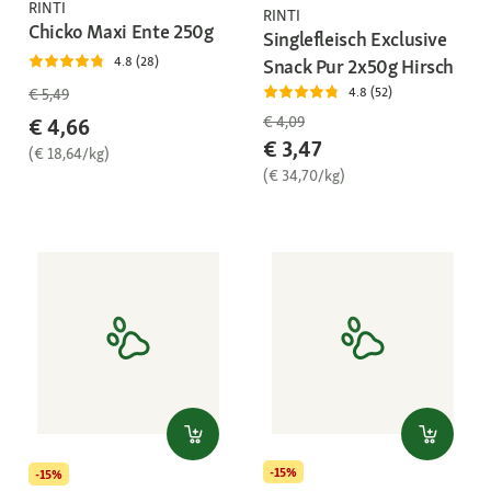
RINTI
RINTI
Chicko Maxi Ente 250g
Singlefleisch Exclusive
4.8 (28)
Snack Pur 2x50g Hirsch
4.8 (52)
€ 5,49
€ 4,09
€ 4,66
€ 3,47
(€ 18,64/kg)
(€ 34,70/kg)
-15%
-15%