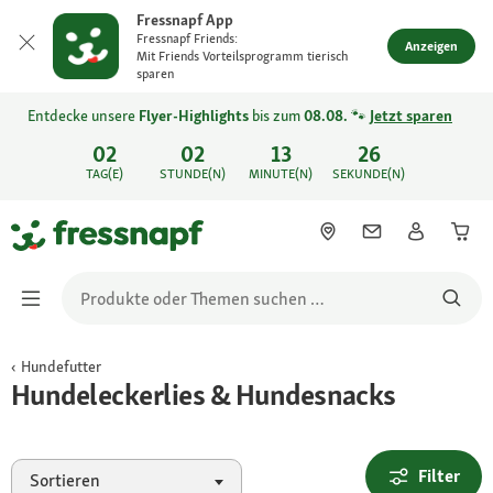
Fressnapf App
Fressnapf Friends:
Anzeigen
Mit Friends Vorteilsprogramm tierisch
sparen
Entdecke unsere
Flyer-Highlights
bis zum
08.08.
🐾
Jetzt sparen
02
02
13
26
TAG(E)
STUNDE(N)
MINUTE(N)
SEKUNDE(N)
Hundefutter
Hundeleckerlies & Hundesnacks
Filter
Sortieren