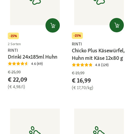
-15%
-15%
RINTI
2 Sorten
Chicko Plus Käsewürfel,
RINTI
Drinki 24x185ml Huhn
Huhn mit Käse 12x80 g
4.6 (49)
4.8 (129)
€ 25,99
€ 19,99
€ 22,09
€ 16,99
(€ 4,98/l)
(€ 17,70/kg)