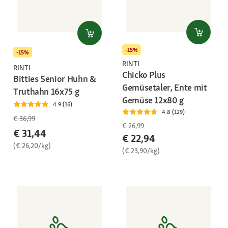
-15%
-15%
RINTI
RINTI
Chicko Plus
Bitties Senior Huhn &
Gemüsetaler, Ente mit
Truthahn 16x75 g
Gemüse 12x80 g
4.9 (16)
4.8 (129)
€ 36,99
€ 26,99
€ 31,44
€ 22,94
(€ 26,20/kg)
(€ 23,90/kg)