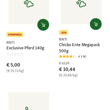
-15%
SPARPREIS
RINTI
RINTI
Chicko Ente Megapack
Exclusive Pferd 140g
500g
4.3 (4)
€ 12,29
€ 5,00
€ 10,44
(€ 35,71/kg)
(€ 20,88/kg)