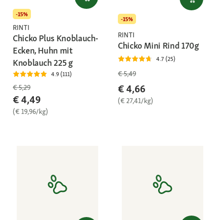
-15%
-15%
RINTI
RINTI
Chicko Plus Knoblauch-
Chicko Mini Rind 170g
Ecken, Huhn mit
4.7 (25)
Knoblauch 225 g
€ 5,49
4.9 (111)
€ 4,66
€ 5,29
€ 4,49
(€ 27,41/kg)
(€ 19,96/kg)