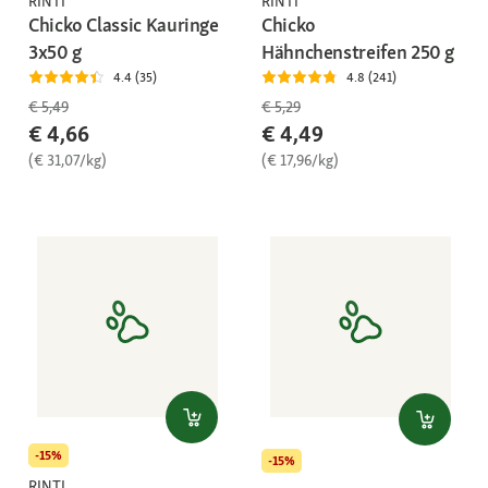
RINTI
RINTI
Chicko Classic Kauringe
Chicko
3x50 g
Hähnchenstreifen 250 g
4.4 (35)
4.8 (241)
€ 5,49
€ 5,29
€ 4,66
€ 4,49
(€ 31,07/kg)
(€ 17,96/kg)
-15%
-15%
RINTI