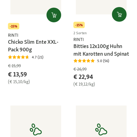
-15%
-15%
2 Sorten
RINTI
RINTI
Chicko Slim Ente XXL-
Bitties 12x100g Huhn
Pack 900g
mit Karotten und Spinat
4.7 (21)
5.0 (56)
€ 15,99
€ 26,99
€ 13,59
€ 22,94
(€ 15,10/kg)
(€ 19,12/kg)