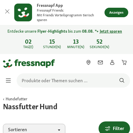
Fressnapf App
Fressnapf Friends:
Anzeigen
Mit Friends Vorteilsprogramm tierisch
sparen
Entdecke unsere
Flyer-Highlights
bis zum
08.08.
🐾
Jetzt sparen
02
15
13
52
TAG(E)
STUNDE(N)
MINUTE(N)
SEKUNDE(N)
Hundefutter
Nassfutter Hund
Filter
Sortieren