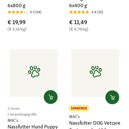
6x800 g
6x400 g
4.3 (58)
4.8 (35)
€ 19,99
€ 11,49
(€ 4,16/kg)
(€ 4,79/kg)
SPARPREIS
2 Sorten
1 Verpackungsgröße
MAC's
MAC's
Nassfutter DOG Vetcare
Nassfutter Hund Puppy