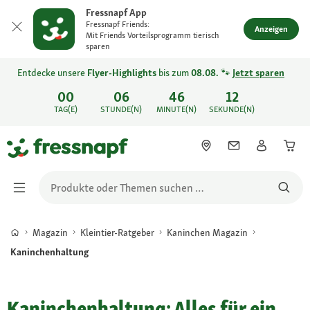
Fressnapf App
Fressnapf Friends:
Anzeigen
Mit Friends Vorteilsprogramm tierisch
sparen
Entdecke unsere
Flyer-Highlights
bis zum
08.08.
🐾
Jetzt sparen
00
06
46
12
TAG(E)
STUNDE(N)
MINUTE(N)
SEKUNDE(N)
Magazin
Kleintier-Ratgeber
Kaninchen Magazin
Kaninchenhaltung
Kaninchenhaltung: Alles für ein