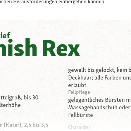
ichen Herausforderungen einhergehen können.
ief
nish Rex
gewellt bis gelockt, kein 
Deckhaar; alle Farben un
erlaubt
Fellpflege
ittelgroß, bis 30
gelegentliches Bürsten m
lterhöhe
Massagehandschuh oder
Fellbürste
 (Kater), 2,5 bis 3,5
Charakter