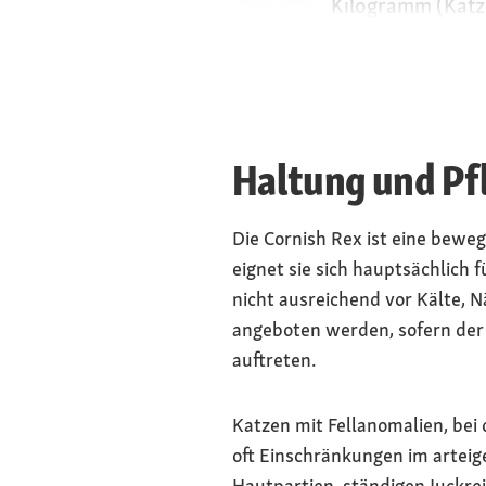
Kilogramm (Katz
Körperbau
elegant, schmal,
Kopfform
länglich, große 
Haltung und Pfl
Augen
oval, alle Farben
Die Cornish Rex ist eine bewe
eignet sie sich hauptsächlich
Fell und Farbe
nicht ausreichend vor Kälte, 
angeboten werden, sofern der
auftreten.
Katzen mit Fellanomalien, bei 
oft Einschränkungen im arteig
Hautpartien, ständigen Juckrei