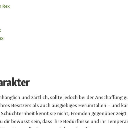
h Rex
x
ex
arakter
nhänglich und zärtlich, sollte jedoch bei der Anschaffung gu
ihres Besitzers als auch ausgiebiges Herumtollen – und ka
chüchternheit kennt sie nicht; Fremden gegenüber zeigt s
du dir bewusst sein, dass ihre Bedürfnisse und ihr Temper