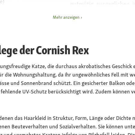
e)
gutmütig, ausgeglichen, i
Besonderheiten
Mehr anzeigen
 muskulös, lange Beine
lichtes Fell mit problema
Locken, gekräuselte oder
Tasthaare mit gesundheit
fledermausartige Ohren
ege der Cornish Rex
Einschränkungen, daher 
Haltung
gungsfreudige Katze, die durchaus akrobatisches Geschick
Wohnung (wenn möglich 
 für die Wohnungshaltung, da ihr ungewöhnliches Fell mit
Balkon oder kontrolliert
Nässe und Sonnenbrand schützt. Ein gesicherter Balkon oder
 fehlende UV-Schutz berücksichtigt wird. Zudem können v
denen das Haarkleid in Struktur, Form, Länge oder Dichte na
enen Beuteverhalten und Sozialverhalten. Sie können unte
z und vermehrtes Kratzen infolge von Pilzbefall leiden. Di