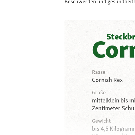
Beschwerden und gesundheitl
Steckbr
Cor
Rasse
Cornish Rex
Größe
mittelklein bis m
Zentimeter Schu
Gewicht
bis 4,5 Kilogramm