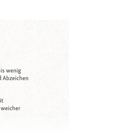
bis wenig
d Abzeichen
it
 weicher