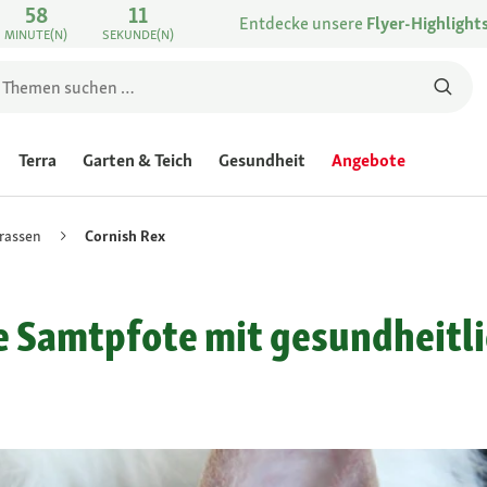
58
11
Entdecke unsere
Flyer-Highlight
MINUTE(N)
SEKUNDE(N)
Terra
Garten & Teich
Gesundheit
Angebote
rassen
Cornish Rex
he Samtpfote mit gesundheit