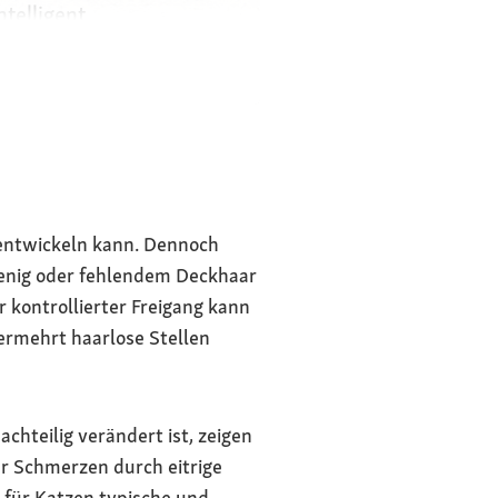
ntelligent
tischen feinen
 fehlende
lichen
eine Qualzucht
 entwickeln kann. Dennoch
mit gesichertem
 wenig oder fehlendem Deckhaar
em Freigang)
 kontrollierter Freigang kann
ermehrt haarlose Stellen
chteilig verändert ist, zeigen
r Schmerzen durch eitrige
e für Katzen typische und