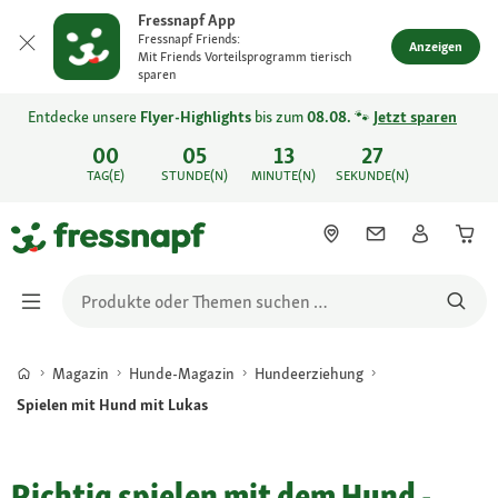
Fressnapf App
Fressnapf Friends:
Anzeigen
Mit Friends Vorteilsprogramm tierisch
sparen
Entdecke unsere
Flyer-Highlights
bis zum
08.08.
🐾
Jetzt sparen
00
05
13
27
TAG(E)
STUNDE(N)
MINUTE(N)
SEKUNDE(N)
Magazin
Hunde-Magazin
Hundeerziehung
Spielen mit Hund mit Lukas
Richtig spielen mit dem Hund -