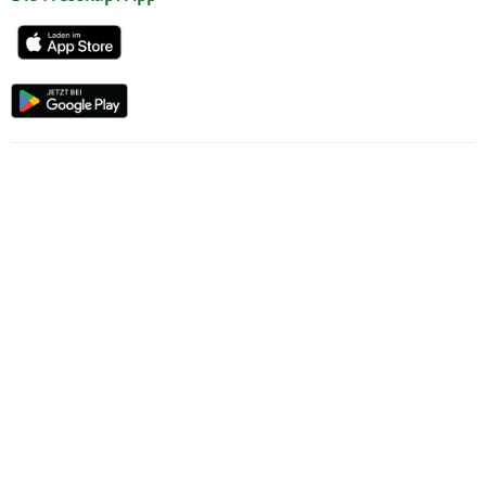
Unsere Services
Hilfe & Kontakt
Servicewelt
Fressnapf Magazin
Mein Konto
Passwort beantragen
Meine Bestellungen
Meine Wunschliste
Fressnapf Friends
Produkte wiederbestellen
Vertrag widerrufen
Erklärung zur Barrierefreiheit