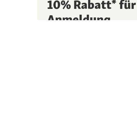
10% Rabatt* für
Anmeldung
10% Newsletter-Willkommensrabatt sichern
Neuheiten oder Trends mehr verpassen
Ich möchte den Newsletter abonnieren und 
Fressnapf die Newsletter individualisiert,
auswertet und personenbezogenen Profile e
findest du in unseren
Datenschutzhinweisen.
Diese Seite wird geschützt durch reCAPTCH
-
Datenschutzerklärung
Nutzungsbedingungen
E-Mail-Adresse eingeben
*
Jetzt Rabatt siche