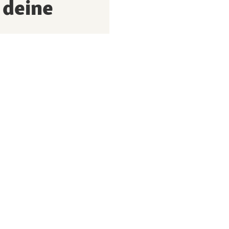
 deine
 und keine Aktion,
bin einverstanden, dass
 mein Nutzungsverhalten
rstellt. Weitere Hinweise
A Enterprise.
rn