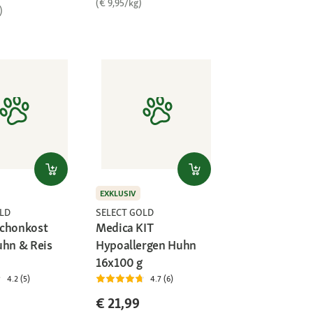
(€ 9,95/kg)
)
EXKLUSIV
LD
SELECT GOLD
Schonkost
Medica KIT
uhn & Reis
Hypoallergen Huhn
16x100 g
4.2 (5)
4.7 (6)
€ 21,99