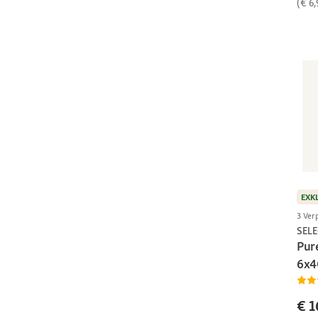
(€ 6
EXK
3 Ver
SEL
Pur
6x4
€ 1