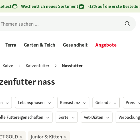
ollect
Wöchentlich neues Sortiment
-12% auf die erste Bestellu
Terra
Garten & Teich
Gesundheit
Angebote
Katze
Katzenfutter
Nassfutter
zenfutter nass
en
Lebensphasen
Konsistenz
Gebinde
Preis
elle Futtereigenschaften
Sorte
Vet-Diäten
Verpackun
CT GOLD
Junior & Kitten