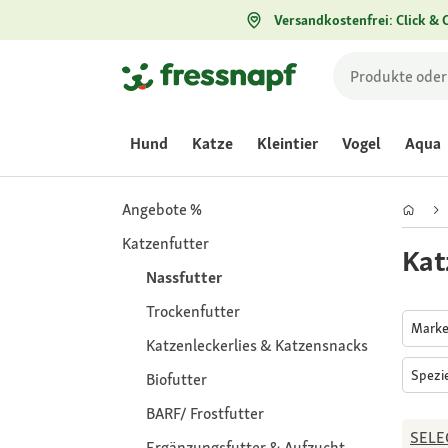
Versandkostenfrei: Click & C
Hund
Katze
Kleintier
Vogel
Aqua
Angebote %
Katzenfutter
Kat
Nassfutter
Trockenfutter
Mark
Katzenleckerlies & Katzensnacks
Spezi
Biofutter
BARF/ Frostfutter
SELE
Ergänzungsfutter & Aufzucht