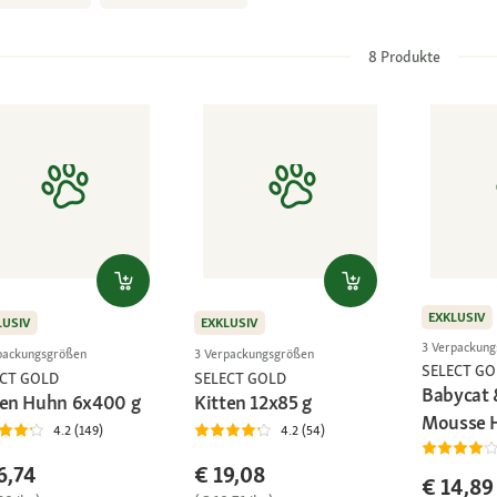
8
Produkte
EXKLUSIV
LUSIV
EXKLUSIV
3 Verpackun
packungsgrößen
3 Verpackungsgrößen
SELECT GO
ECT GOLD
SELECT GOLD
Babycat 
ten Huhn 6x400 g
Kitten 12x85 g
Mousse 
4.2 (149)
4.2 (54)
6,74
€ 19,08
€ 14,89