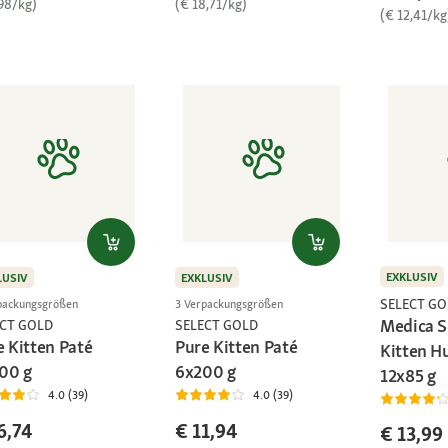
,98/kg)
(€ 18,71/kg)
(€ 12,41/kg
EXKLUSIV
LUSIV
EXKLUSIV
SELECT GO
packungsgrößen
3 Verpackungsgrößen
Medica 
ECT GOLD
SELECT GOLD
e Kitten Paté
Pure Kitten Paté
Kitten H
00 g
6x200 g
12x85 g
4.0 (39)
4.0 (39)
6,74
€ 11,94
€ 13,99