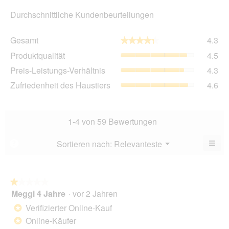
Durchschnittliche Kundenbeurteilungen
Ge
Gesamt
4.3
★★★★★
★★★★★
Dur
Pro
Produktqualität
4.5
Bew
Dur
4.3
Pre
Preis-Leistungs-Verhältnis
4.3
Bew
von
Lei
4.5
Zuf
Zufriedenheit des Haustiers
4.6
5.
Ver
von
des
Dur
5.
Hau
Bew
Dur
4.3
Bew
1-4 von 59 Bewertungen
von
4.6
5.
von
≡
Menü
Sortieren nach:
Relevanteste
?
▼
5.
Wen
du
auf
die
folg
★★★★★
★★★★★
Scha
Meggi 4 Jahre
·
vor 2 Jahren
1
klick
von
wird
Verifizierter Online-Kauf
*
der
5
unte
Online-Käufer
*
Sternen.
aufg