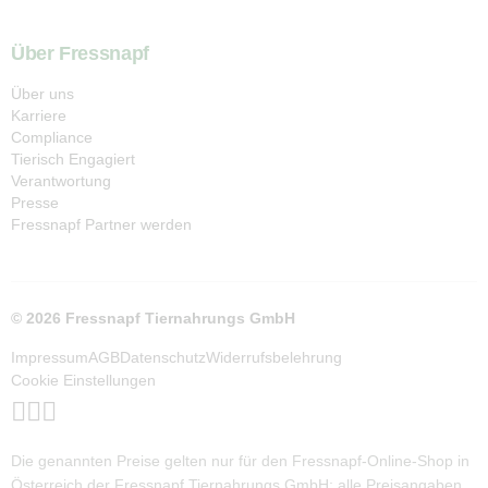
Über Fressnapf
Über uns
Karriere
Compliance
Tierisch Engagiert
Verantwortung
Presse
Fressnapf Partner werden
© 2026 Fressnapf Tiernahrungs GmbH
Impressum
AGB
Datenschutz
Widerrufsbelehrung
Cookie Einstellungen
Die genannten Preise gelten nur für den Fressnapf-Online-Shop in
Österreich der Fressnapf Tiernahrungs GmbH; alle Preisangaben