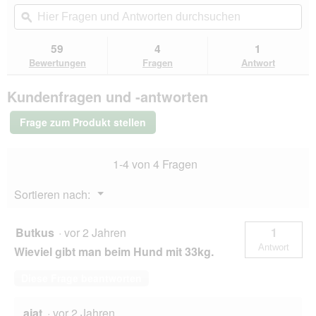
von
Aktion
Hier
Hie
e
i
5
navigierst
Fragen
ϙ
Fra
l
n
Sternen.
du
und
un
d
m
Bewertungen
zu
Antworten
Ant
g
59
4
1
lesen
o
den
durchsuchen
du
e
für
Bewertungen
Fragen
Antwort
d
Bewertungen.
MAC's
ö
a
Nassfutter
f
l
Kundenfragen und -antworten
Hund
f
e
Adult
n
s
Lamm
Frage zum Produkt stellen
e
und
D
Ente
t
i
6x800
.
a
1-4 von 4 Fragen
g
l
o
Menü
Sortieren nach:
g
▼
f
e
Butkus
·
vor 2 Jahren
1
l
Antwort
Wieviel gibt man beim Hund mit 33kg.
d
g
Diese Frage beantworten
e
ö
f
ajat
·
vor 2 Jahren