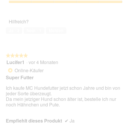
n
s
5
o
Zufriedenheit
c
e
von
d
des
h
r
5
a
Haustiers,
e
A
Hilfreich?
l
5
n
k
e
von
t
Ja ·
3
Nein ·
1
Melden
s
5
i
D
o
i
n
a
w
l
★★★★★
★★★★★
i
o
Lucifer1
·
vor 4 Monaten
r
5
g
d
von
Online-Käufer
*
f
e
5
Super Futter
e
i
Sternen.
l
n
Ich kaufe MC Hundefutter jetzt schon Jahre und bin von
d
m
jeder Sorte überzeugt.
g
o
Da mein jetziger Hund schon älter ist, bestelle ich nur
e
d
noch Hähnchen und Pute.
ö
a
f
l
f
e
Empfiehlt dieses Produkt
✔
Ja
n
s
e
D