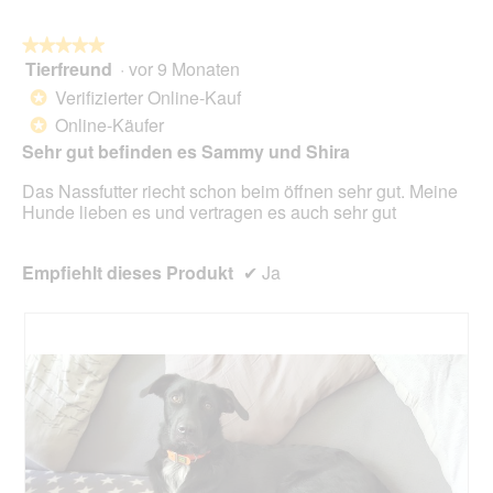
e
u
t
s
f
i
D
★★★★★
★★★★★
'
o
i
Tierfreund
·
vor 9 Monaten
5
s
n
a
von
G
w
Verifizierter Online-Kauf
*
l
5
a
i
Online-Käufer
*
o
Sternen.
s
r
Sehr gut befinden es Sammy und Shira
g
s
d
f
i
e
Das Nassfutter riecht schon beim öffnen sehr gut. Meine
e
g
i
Hunde lieben es und vertragen es auch sehr gut
l
e
n
d
h
m
g
e
o
Empfiehlt dieses Produkt
✔
Ja
e
n
d
ö
a
f
l
f
e
n
s
e
D
t
i
.
a
l
o
g