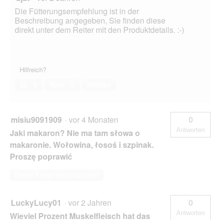
f
Die Fütterungsempfehlung ist in der
n
Beschreibung angegeben, Sie finden diese
e
direkt unter dem Reiter mit den Produktdetails. :-)
t
.
Hilfreich?
Ja ·
0
Nein ·
2
Melden
misiu9091909
·
vor 4 Monaten
0
Antworten
Jaki makaron? Nie ma tam słowa o
makaronie. Wołowina, łosoś i szpinak.
Proszę poprawić
Diese Frage beantworten
LuckyLucy01
·
vor 2 Jahren
0
Antworten
Wieviel Prozent Muskelfleisch hat das