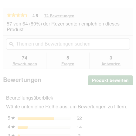
★★★★★
★★★★★
4.5
74 Bewertungen
Mit
dieser
4.5
57 von 64 (89%) der Rezensenten empfehlen dieses
von
Aktion
Produkt
5
navigierst
Sternen.
du
Themen
Th
Bewertungen
zu
und
ϙ
un
lesen
den
Bewertungen
Be
für
Bewertungen.
animonda
suchen
su
74
5
3
Carny
Bewertungen
Fragen
Antworten
Nassfutter
Katze
Adult
Bewertungen
Produkt bewerten
.
Rind
und
Mit
Huhn
die
24x85
Beurteilungsüberblick
Akt
g
wir
Wähle unten eine Reihe aus, um Bewertungen zu filtern.
ein
mo
5
Sterne
52
52 Bewertungen mit 5 St
Auswählen, um nach Bewer
★
Dia
4
Sterne
14
geö
14 Bewertungen mit 4 St
Auswählen, um nach Bewer
★
3
Sterne
3
★