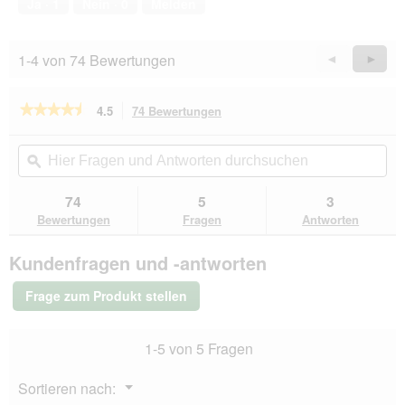
Ja ·
1
Nein ·
0
Melden
5
1-4 von 74 Bewertungen
Zurück
◄
Weiter
►
Reviews
Revie
★★★★★
★★★★★
4.5
74 Bewertungen
Mit
dieser
4.5
von
Aktion
Hier
Hie
5
navigierst
Fragen
ϙ
Fra
Sternen.
du
und
un
Bewertungen
zu
Antworten
Ant
74
5
3
lesen
den
durchsuchen
du
für
Bewertungen
Fragen
Antworten
Bewertungen.
animonda
Carny
Kundenfragen und -antworten
Nassfutter
Katze
Adult
Frage zum Produkt stellen
Rind
und
Huhn
1-5 von 5 Fragen
24x85
g
Menü
Sortieren nach:
▼