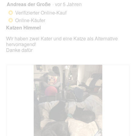
Scha
Andreas der Große
·
vor 5 Jahren
5
klick
von
wird
Verifizierter Online-Kauf
*
der
5
unte
Online-Käufer
*
Sternen.
aufg
Katzen Himmel
Inhal
aktua
Wir haben zwei Kater und eine Katze als Alternative
hervorragend!
Danke dafür