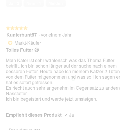
von
Ja ·
3
Nein ·
1
Melden
e
5
ö
f
f
n
★★★★★
★★★★★
e
Kunterbunt87
·
vor einem Jahr
5
t
von
Markt-Käufer
.
*
5
Tolles Futter 😃
Sternen.
Mein Kater ist sehr wählerisch was das Thema Futter
betrifft. Ich bin schon länger auf der suche nach einem
besseren Futter. Heute habe ich meinem Katzer 2 Tüten
von dem Futter mitgenommen und was soll ich sagen er
hat es sofort gefressen.
Es riecht auch sehr angenehm im Gegensatz zu andern
Nassfutter.
Ich bin begeistert und werde jetzt umsteigen.
Empfiehlt dieses Produkt
✔
Ja