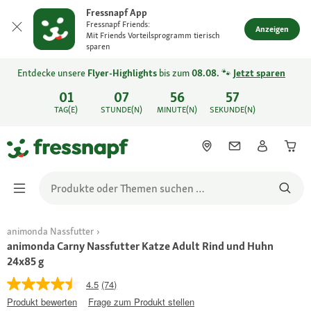
Fressnapf App
Fressnapf Friends:
Anzeigen
Mit Friends Vorteilsprogramm tierisch
sparen
Entdecke unsere
Flyer-Highlights
bis zum
08.08.
🐾
Jetzt sparen
01
07
56
57
TAG(E)
STUNDE(N)
MINUTE(N)
SEKUNDE(N)
animonda Nassfutter
animonda Carny Nassfutter Katze Adult Rind und Huhn
24x85 g
4.5
(74)
Produkt bewerten
Frage zum Produkt stellen