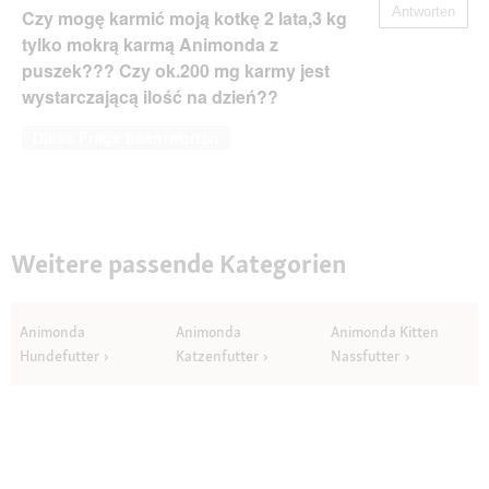
Antworten
Czy mogę karmić moją kotkę 2 lata,3 kg
tylko mokrą karmą Animonda z
puszek??? Czy ok.200 mg karmy jest
wystarczającą ilość na dzień??
Diese Frage beantworten
Weitere passende Kategorien
Animonda
Animonda
Animonda Kitten
Hundefutter
Katzenfutter
Nassfutter