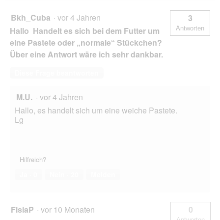
Bkh_Cuba
·
vor 4 Jahren
3
Antworten
Hallo Handelt es sich bei dem Futter um
eine Pastete oder „normale“ Stückchen?
Über eine Antwort wäre ich sehr dankbar.
Diese Frage beantworten
M.U.
·
vor 4 Jahren
Hallo, es handelt sich um eine weiche Pastete.
Lg
Hilfreich?
Ja ·
0
Nein ·
20
Melden
FisiaP
·
vor 10 Monaten
0
Antworten