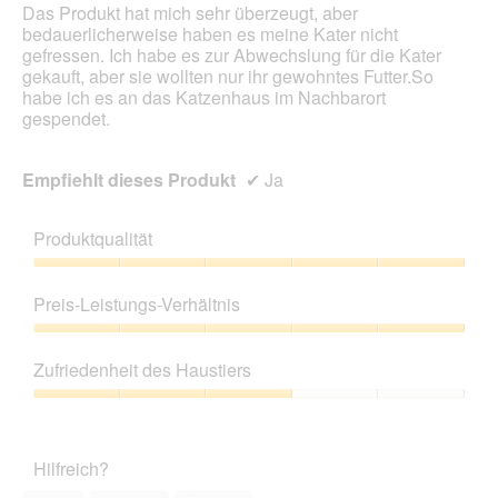
Das Produkt hat mich sehr überzeugt, aber
bedauerlicherweise haben es meine Kater nicht
gefressen. Ich habe es zur Abwechslung für die Kater
gekauft, aber sie wollten nur ihr gewohntes Futter.So
habe ich es an das Katzenhaus im Nachbarort
gespendet.
Empfiehlt dieses Produkt
✔
Ja
Produktqualität
Produktqualität,
5
Preis-Leistungs-Verhältnis
von
5
Preis-
Leistungs-
Zufriedenheit des Haustiers
Verhältnis,
5
Zufriedenheit
von
des
5
Haustiers,
Hilfreich?
3
von