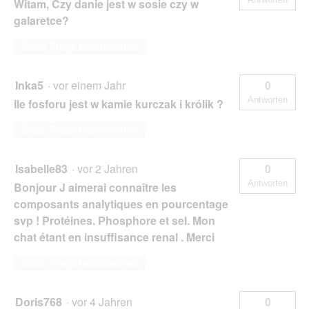
Witam, Czy danie jest w sosie czy w
galaretce?
Diese Frage beantworten
Inka5
·
vor einem Jahr
0
Antworten
Ile fosforu jest w kamie kurczak i królik ?
Diese Frage beantworten
Isabelle83
·
vor 2 Jahren
0
Antworten
Bonjour J aimerai connaître les
composants analytiques en pourcentage
svp ! Protéines. Phosphore et sel. Mon
chat étant en insuffisance renal . Merci
Diese Frage beantworten
Doris768
·
vor 4 Jahren
0