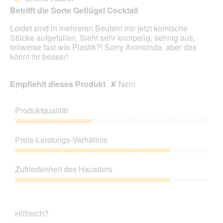
5
i
Betrifft die Sorte Geflügel Cocktail
Sternen.
r
d
Leidet sind in mehreren Beuteln mir jetzt komische
e
Stücke aufgefallen. Sieht sehr knorpelig, sehnig aus,
i
teilweise fast wie Plastik?! Sorry Animonda, aber das
n
könnt ihr besser!
m
o
d
Empfiehlt dieses Produkt
✘
Nein
a
l
e
Produktqualität
s
D
Produktqualität,
i
2
Preis-Leistungs-Verhältnis
a
von
l
5
Preis-
o
Leistungs-
Zufriedenheit des Haustiers
g
Verhältnis,
f
4
Zufriedenheit
e
von
des
l
5
Haustiers,
d
Hilfreich?
4
g