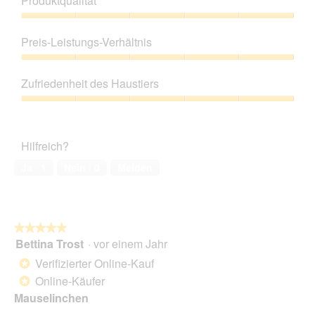
Produktqualität
Produktqualität,
5
Preis-Leistungs-Verhältnis
von
5
Preis-
Leistungs-
Zufriedenheit des Haustiers
Verhältnis,
5
Zufriedenheit
von
des
5
Haustiers,
Hilfreich?
5
von
Ja ·
1
Nein ·
0
Melden
5
★★★★★
★★★★★
Bettina Trost
·
vor einem Jahr
5
von
Verifizierter Online-Kauf
*
5
Online-Käufer
*
Sternen.
Mauselinchen