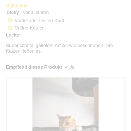
die
folg
★★★★★
★★★★★
Scha
Dicky
·
vor 3 Jahren
5
klick
von
wird
Verifizierter Online-Kauf
*
der
5
unte
Online-Käufer
*
Sternen.
aufg
Lecker
Inhal
aktua
Super schnell geliefert. Artikel wie beschrieben. Die
Katzen lieben es.
Empfiehlt dieses Produkt
✔
Ja