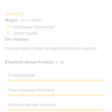
o
n
w
★★★★★
★★★★★
i
Nogro
·
vor 4 Jahren
r
5
d
von
Verifizierter Online-Kauf
*
e
5
Online-Käufer
*
i
Sternen.
n
Der Hammer
m
Unsere Katzen lieben es abgöttisch! Super Leckerei
o
d
a
Empfiehlt dieses Produkt
✔
Ja
l
e
s
Produktqualität
D
i
Produktqualität,
a
5
Preis-Leistungs-Verhältnis
l
von
o
5
Preis-
g
Leistungs-
Zufriedenheit des Haustiers
f
Verhältnis,
e