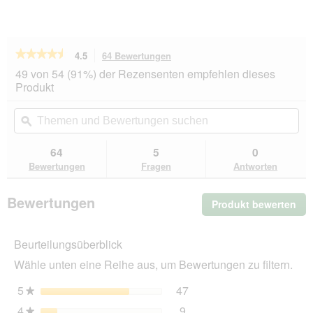
★★★★★
★★★★★
4.5
64 Bewertungen
Mit
dieser
4.5
49 von 54 (91%) der Rezensenten empfehlen dieses
von
Aktion
Produkt
5
navigierst
Sternen.
du
Themen
Th
Bewertungen
zu
und
ϙ
un
lesen
den
Bewertungen
Be
für
Bewertungen.
PREMIERE
suchen
su
64
5
0
MyJelly
Bewertungen
Fragen
Antworten
6
x
15
Bewertungen
Produkt bewerten
.
g
Thunfisch
Mit
&
die
Tomate
Beurteilungsüberblick
Akt
6x15
wir
g
Wähle unten eine Reihe aus, um Bewertungen zu filtern.
ein
mo
5
Sterne
47
47 Bewertungen mit 5 St
Auswählen, um nach Bewer
★
Dia
4
Sterne
9
geö
9 Bewertungen mit 4 Ster
Auswählen, um nach Bewer
★