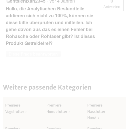
Gehtsienixan2345
·
vor 4 Jahren
0
Antworten
Hallo, die Analytischen Bestandteile
addieren sich nicht zu 100%, können sie
diese bitte überprüfen und mitteilen. Ich
gehe davon aus das es einen Fehler bei
Rohasche oder Rohfaser gibt? Ist dieses
Produkt Getreidefrei?
Diese Frage beantworten
Weitere passende Kategorien
Premiere
Premiere
Premiere
Vogelfutter
Hundefutter
Nassfutter
Hund
Premiere
Premiere
Premiere