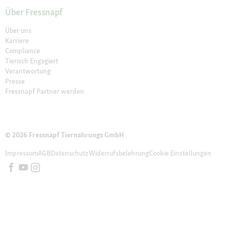
Über Fressnapf
Über uns
Karriere
Compliance
Tierisch Engagiert
Verantwortung
Presse
Fressnapf Partner werden
© 2026 Fressnapf Tiernahrungs GmbH
Impressum
AGB
Datenschutz
Widerrufsbelehrung
Cookie Einstellungen
Die genannten Preise gelten nur für den Fressnapf-Online-Shop in
Österreich der Fressnapf Tiernahrungs GmbH; alle Preisangaben in EUR
inkl. gesetzl. MwSt. Wir weisen darauf hin, dass unser Online-Sortiment
vom stationären Sortiment in den Filialen vor Ort abweichen kann.