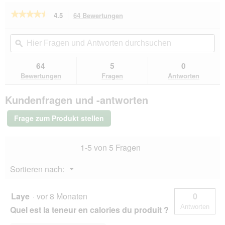
★★★★★
★★★★★
4.5
64 Bewertungen
Mit
dieser
4.5
von
Aktion
Hier
Hie
5
navigierst
Fragen
ϙ
Fra
Sternen.
du
und
un
Bewertungen
zu
Antworten
Ant
64
5
0
lesen
den
durchsuchen
du
für
Bewertungen
Fragen
Antworten
Bewertungen.
PREMIERE
MyJelly
Kundenfragen und -antworten
6
x
15
Frage zum Produkt stellen
g
Thunfisch
&
1-5 von 5 Fragen
Tomate
6x15
g
Menü
Sortieren nach:
▼
Laye
·
vor 8 Monaten
0
Antworten
Quel est la teneur en calories du produit ?