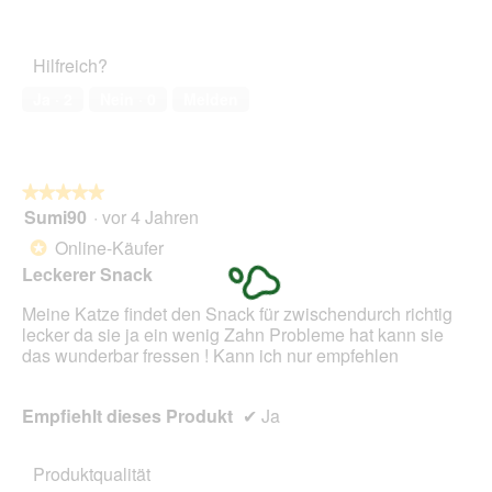
5
Zufriedenheit
l
von
des
d
5
Haustiers,
g
Hilfreich?
5
e
von
ö
Ja ·
2
Nein ·
0
Melden
5
f
f
n
e
★★★★★
★★★★★
t
Sumi90
·
vor 4 Jahren
5
.
von
Online-Käufer
*
5
Leckerer Snack
Sternen.
Meine Katze findet den Snack für zwischendurch richtig
lecker da sie ja ein wenig Zahn Probleme hat kann sie
das wunderbar fressen ! Kann ich nur empfehlen
Empfiehlt dieses Produkt
✔
Ja
Produktqualität