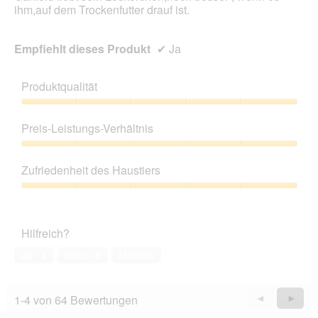
ihm,auf dem Trockenfutter drauf ist.
Empfiehlt dieses Produkt
✔
Ja
Produktqualität
Produktqualität,
5
Preis-Leistungs-Verhältnis
von
5
Preis-
Leistungs-
Zufriedenheit des Haustiers
Verhältnis,
5
Zufriedenheit
von
des
5
Haustiers,
Hilfreich?
5
von
Ja ·
1
Nein ·
0
Melden
5
1-4 von 64 Bewertungen
Zurück
◄
Weiter
►
Reviews
Revie