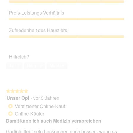
Produktqualität,
5
Preis-Leistungs-Verhältnis
von
5
Preis-
Leistungs-
Zufriedenheit des Haustiers
Verhältnis,
5
Zufriedenheit
von
des
5
Haustiers,
Hilfreich?
5
von
Ja ·
2
Nein ·
1
Melden
5
★★★★★
★★★★★
Unser Opi
·
vor 3 Jahren
5
von
Verifizierter Online-Kauf
*
5
Online-Käufer
*
Sternen.
Damit kann ich auch Medizin verabreichen
Garfield liebt sein Leckerchen,noch besser , wenn es