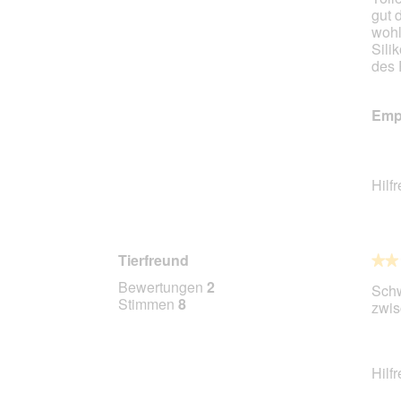
gut 
Stern
wohl
Sili
des 
Empf
Hilf
Tierfreund
★★
★★
2
Bewertungen
2
Schw
von
Stimmen
8
zwis
5
Stern
Hilf