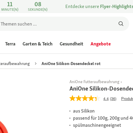
11
08
Entdecke unsere
Flyer-Highlight
MINUTE(N)
SEKUNDE(N)
Terra
Garten & Teich
Gesundheit
Angebote
teraufbewahrung
AniOne Silikon-Dosendeckel rot
AniOne Futteraufbewahrung
AniOne Silikon-Dosendec
4.4
(36)
Produk
aus Silikon
passend für 100g, 200g und 
spülmaschinengeeignet