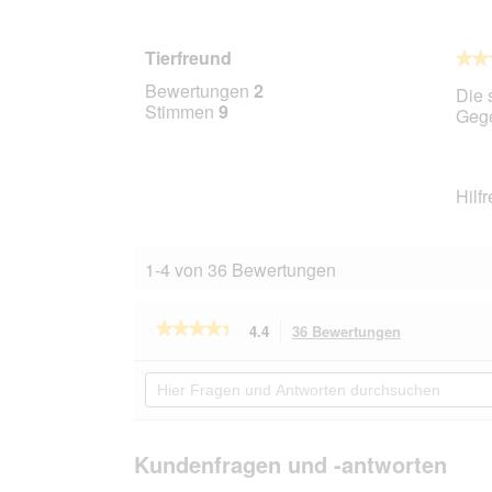
Tierfreund
★★
★★
5
Bewertungen
2
Die 
von
Stimmen
9
Gege
5
Stern
Hilf
1-4 von 36 Bewertungen
★★★★★
★★★★★
4.4
36 Bewertungen
Mit
dieser
4.4
von
Aktion
Hier
5
navigierst
Fragen
Sternen.
du
und
Bewertungen
zu
Antworten
lesen
den
durchsuchen
Kundenfragen und -antworten
für
Bewertungen
AniOne
Silikon-