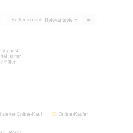
Bewertung:
von
4.6
5.
von
≡
Menü
Sortieren nach:
Relevanteste
?
5.
▼
Wenn
du
auf
die
folgende
Schaltfläche
er passt.
klickst,
wird
al ist mir
der
e Rillen
unten
aufgeführte
Inhalt
aktualisiert.
fizierter Online-Kauf
Online-Käufer
*
kel. Passt