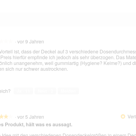
·
vor 9 Jahren
★★★
★★★
Vorteil ist, dass der Deckel auf 3 verschiedene Dosendurchmess
Preis hierfür empfinde ich jedoch als sehr überzogen. Das Materi
önlich unangenehm, weil gummiartig (Hygiene? Keime?) und di
en.
en sich nur schwer austrocknen.
reich?
Ja ·
11
Nein ·
2
Melden
Veri
·
vor 5 Jahren
*
★★★
★★★
s Produkt, hält was es aussagt.
e Idee mit den verschiedenen Dosendeckelgrößen in einem Dec