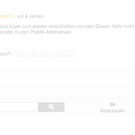
·
vor 9 Jahren
★★★
★★★
sind super zum wieder verschließen von den Dosen. Geht nicht 
nsatz zu den Plastik Alternativen
en.
reich?
Ja ·
2
Nein ·
0
Melden
Hier
36
ϙ
Fragen
Suchen
Bewertungen
und
Antworten
durchsuchen
.