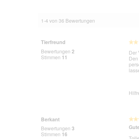
1-4 von 36 Bewertungen
Tierfreund
★★
★★
2
Bewertungen
2
Der 
von
Stimmen
11
Den 
5
pers
Stern
lass
Hilf
Berkant
★★
★★
4
Gute
Bewertungen
3
von
Stimmen
16
Toll
5