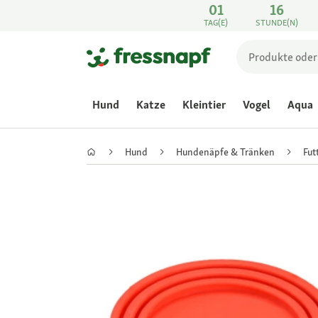
01
16
TAG(E)
STUNDE(N)
Hund
Katze
Kleintier
Vogel
Aqua
Hund
Hundenäpfe & Tränken
Fut