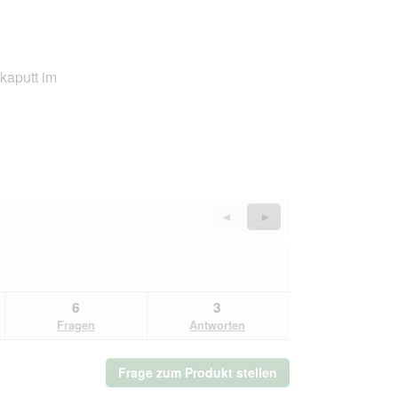
kaputt im
Zurück
◄
Weiter
►
Reviews
Reviews
6
3
Fragen
Antworten
Frage zum Produkt stellen