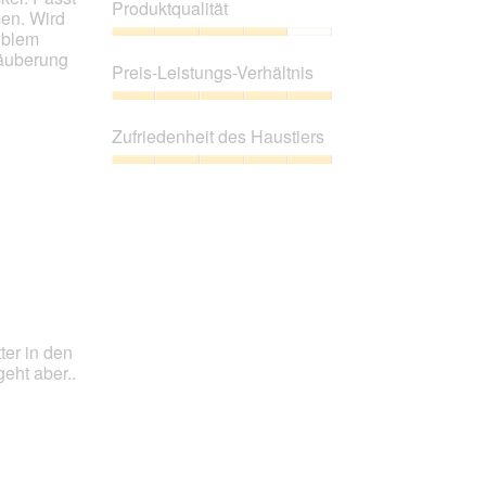
Produktqualität
men. Wird
xiblem
Produktqualität,
Säuberung
4
Preis-Leistungs-Verhältnis
von
5
Preis-
Leistungs-
Zufriedenheit des Haustiers
Verhältnis,
5
Zufriedenheit
von
des
5
Haustiers,
5
von
5
ter in den
eht aber..