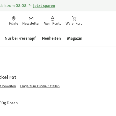
s
bis zum
08.08.
🐾
Jetzt sparen
Filiale
Newsletter
Mein Konto
Warenkorb
Nur bei Fressnapf
Neuheiten
Magazin
kel rot
t bewerten
Frage zum Produkt stellen
400g Dosen