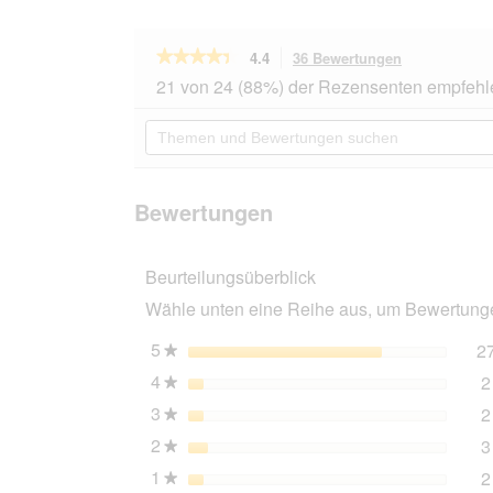
★★★★★
★★★★★
4.4
36 Bewertungen
Mit
dieser
4.4
21 von 24 (88%) der Rezensenten empfehl
von
Aktion
5
navigierst
Themen
Sternen.
du
und
Bewertungen
zu
Bewertungen
lesen
den
suchen
für
Bewertungen
AniOne
Bewertungen
Silikon-
Dosendeckel
rot
Beurteilungsüberblick
Wähle unten eine Reihe aus, um Bewertungen
5
Sterne
2
★
4
Sterne
2
★
3
Sterne
2
★
2
Sterne
3
★
1
Sterne
2
★