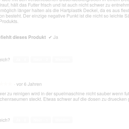
drauf, hält das Futter frisch und ist auch nicht schwer zu entneh
en.
möglich länger halten als die Hartplastik Deckel, da es aus fle
kon besteht. Der einzige negative Punkt ist die nicht so leichte 
Produkts.
iehlt dieses Produkt
✔
Ja
reich?
Ja ·
4
Nein ·
0
Melden
·
vor 6 Jahren
★★★
★★★
er zu reinigen wird in der spuelmaschine nicht sauber wenn fut
chenraeumen steckt. Etwas schwer auf die dosen zu druecken g
en.
reich?
Ja ·
8
Nein ·
1
Melden