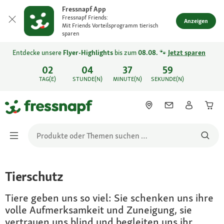
Fressnapf App
Fressnapf Friends:
Anzeigen
Mit Friends Vorteilsprogramm tierisch
sparen
Entdecke unsere
Flyer-Highlights
bis zum
08.08.
🐾
Jetzt sparen
02
04
37
59
TAG(E)
STUNDE(N)
MINUTE(N)
SEKUNDE(N)
Tierschutz
Tiere geben uns so viel: Sie schenken uns ihre
volle Aufmerksamkeit und Zuneigung, sie
vertrauen uns blind und begleiten uns ihr