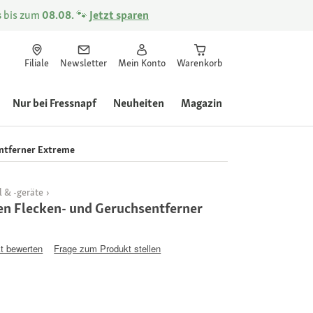
s
bis zum
08.08.
🐾
Jetzt sparen
Filiale
Newsletter
Mein Konto
Warenkorb
Nur bei Fressnapf
Neuheiten
Magazin
ntferner Extreme
 & -geräte
 Flecken- und Geruchsentferner
t bewerten
Frage zum Produkt stellen