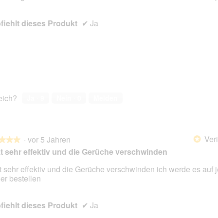
en.
iehlt dieses Produkt
✔
Ja
reich?
Ja ·
9
Nein ·
0
Melden
Veri
·
vor 5 Jahren
*
★★★
★★★
t sehr effektiv und die Gerüche verschwinden
t sehr effektiv und die Gerüche verschwinden ich werde es auf j
er bestellen
en.
iehlt dieses Produkt
✔
Ja