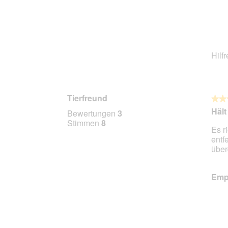
Hilf
Tierfreund
★★
★★
5
Hält
Bewertungen
3
von
Stimmen
8
Es r
5
entf
Stern
über
Empf