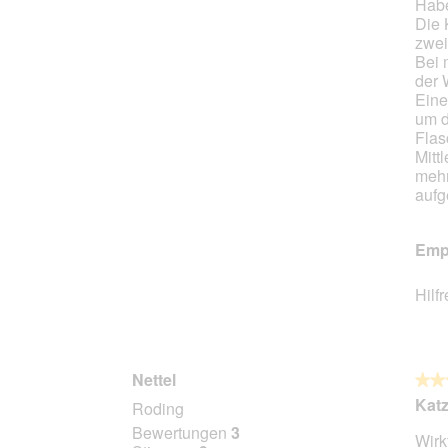
Habe
5
Die 
Stern
zwei
Bei 
der 
Eine
um d
Flas
Mitt
mehr
aufg
Empf
Hilf
Nettel
★★
★★
5
Kat
Roding
von
Bewertungen
3
Wirk
5