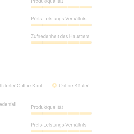
Produktqualität
Produktqualität,
5
Preis-Leistungs-Verhältnis
von
5
Preis-
Leistungs-
Zufriedenheit des Haustiers
Verhältnis,
5
Zufriedenheit
von
des
5
Haustiers,
5
von
5
fizierter Online-Kauf
Online-Käufer
*
edenfall
Produktqualität
Produktqualität,
5
Preis-Leistungs-Verhältnis
von