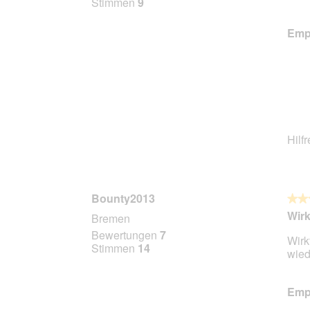
Stimmen
9
Stern
Empf
Hilf
Bounty2013
★★
★★
5
Wirk
Bremen
von
Bewertungen
7
Wirk
5
Stimmen
14
wied
Stern
Empf