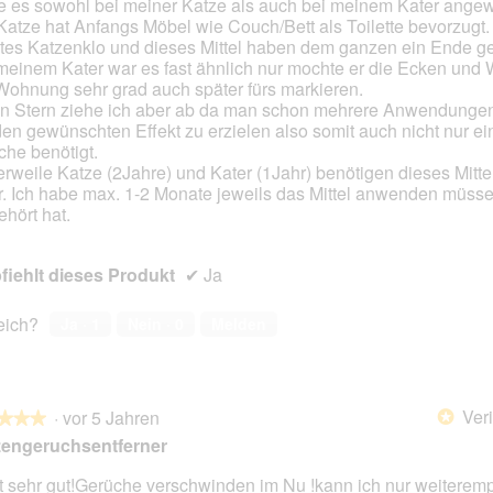
 es sowohl bei meiner Katze als auch bei meinem Kater ange
Katze hat Anfangs Möbel wie Couch/Bett als Toilette bevorzugt.
en.
tes Katzenklo und dieses Mittel haben dem ganzen ein Ende ge
meinem Kater war es fast ähnlich nur mochte er die Ecken und
Wohnung sehr grad auch später fürs markieren.
n Stern ziehe ich aber ab da man schon mehrere Anwendungen
en gewünschten Effekt zu erzielen also somit auch nicht nur ei
che benötigt.
lerweile Katze (2Jahre) und Kater (1Jahr) benötigen dieses Mittel
. Ich habe max. 1-2 Monate jeweils das Mittel anwenden müsse
ehört hat.
iehlt dieses Produkt
✔
Ja
reich?
Ja ·
1
Nein ·
0
Melden
Veri
·
vor 5 Jahren
*
★★★
★★★
zengeruchsentferner
t sehr gut!Gerüche verschwinden im Nu !kann ich nur weiterem