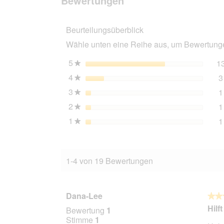
Bewertungen
SOLUTION
Katzen
Flecken-
Beurteilungsüberblick
und
Geruchsentferner
Wähle unten eine Reihe aus, um Bewertungen
Extreme
5
Sterne
1
★
4
Sterne
3
★
3
Sterne
1
★
2
Sterne
1
★
1
Sterne
1
★
1-4 von 19 Bewertungen
Dana-Lee
★★
★★
4
Hilf
Bewertung
1
von
Stimme
1