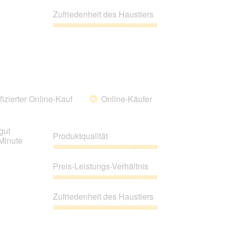
5
Preis-
Leistungs-
Zufriedenheit des Haustiers
Verhältnis,
5
Zufriedenheit
von
des
5
Haustiers,
5
von
5
fizierter Online-Kauf
Online-Käufer
*
gut
Produktqualität
Minute
Produktqualität,
5
Preis-Leistungs-Verhältnis
von
5
Preis-
Leistungs-
Zufriedenheit des Haustiers
Verhältnis,
5
Zufriedenheit
von
des