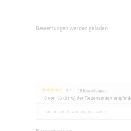
Bewertungen werden geladen
★★★★★
★★★★★
4.4
19 Bewertungen
Mit
dieser
4.4
13 von 16 (81%) der Rezensenten empfehl
von
Aktion
5
navigierst
Themen
Sternen.
du
und
Bewertungen
zu
Bewertungen
lesen
den
suchen
für
Bewertungen
SIMPLE