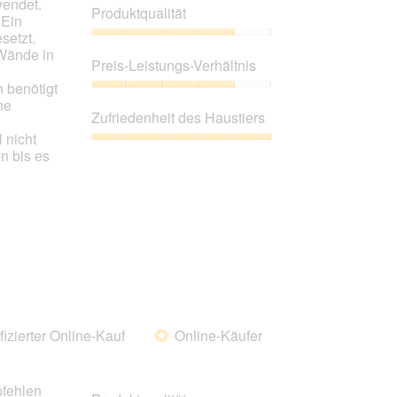
wendet.
der
Produktqualität
unten
 Ein
aufgeführte
setzt.
Inhalt
Produktqualität,
 Wände in
aktualisiert.
4
Preis-Leistungs-Verhältnis
von
 benötigt
5
Preis-
ne
Leistungs-
Zufriedenheit des Haustiers
Verhältnis,
 nicht
4
Zufriedenheit
n bis es
von
des
5
Haustiers,
5
von
5
fizierter Online-Kauf
Online-Käufer
*
pfehlen