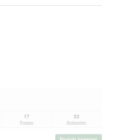
17
22
Fragen
Antworten
Produkt bewerten
.