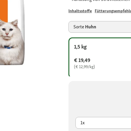
Inhaltsstoffe
Fütterungsempfehl
Sorte
Huhn
1,5 kg
€ 19,49
(€ 12,99/kg)
1x