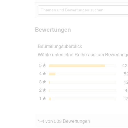
Aktion
5
navigierst
Themen
Sternen.
du
und
Bewertungen
zu
Bewertungen
lesen
den
suchen
für
Bewertunge
Hill's
Bewertungen
Prescription
Diet
c/d
Beurteilungsüberblick
Urinary
Stress
Wähle unten eine Reihe aus, um Bewertungen
Urinary
Care
Huhn
5
Sterne
42
★
1,5
4
Sterne
5
kg
★
3
Sterne
1
★
2
Sterne
4
★
1
Sterne
1
★
1-4 von 503 Bewertungen