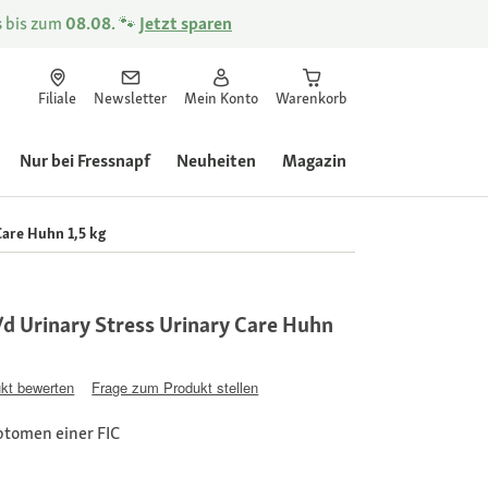
s
bis zum
08.08.
🐾
Jetzt sparen
Filiale
Newsletter
Mein Konto
Warenkorb
Nur bei Fressnapf
Neuheiten
Magazin
 Care Huhn 1,5 kg
c/d Urinary Stress Urinary Care Huhn
kt bewerten
Frage zum Produkt stellen
ptomen einer FIC