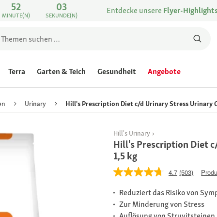
52
03
Entdecke unsere
Flyer-Highlight
MINUTE(N)
SEKUNDE(N)
Terra
Garten & Teich
Gesundheit
Angebote
en
Urinary
Hill's Prescription Diet c/d Urinary Stress Urinary
Hill's Urinary
Hill's Prescription Diet 
1,5 kg
4.7
(503)
Produ
Reduziert das Risiko von Sym
Zur Minderung von Stress
Auflösung von Struvitsteinen