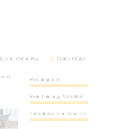
fizierter Online-Kauf
Online-Käufer
*
rinaux
Produktqualität
Produktqualität,
5
Preis-Leistungs-Verhältnis
von
5
Preis-
Leistungs-
Zufriedenheit des Haustiers
Verhältnis,
5
Zufriedenheit
von
des