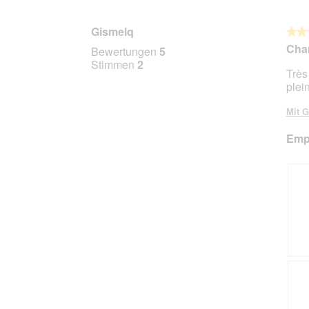
Gismelq
★★
★★
5
Char
Bewertungen
5
von
Stimmen
2
Très
5
plei
Stern
Mit G
Empf
B
F
e
o
w
t
e
o