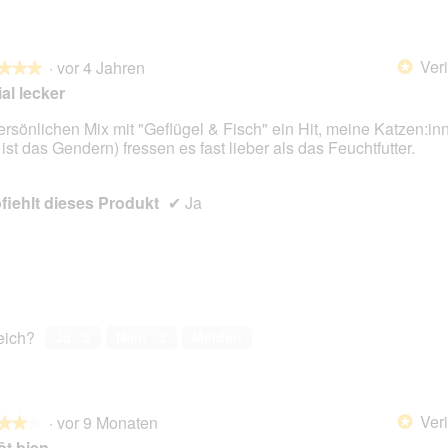
Veri
·
vor 4 Jahren
*
★★★
★★★
al lecker
ersönlichen Mix mit "Geflügel & Fisch" ein Hit, meine Katzen:inn
 ist das Gendern) fressen es fast lieber als das Feuchtfutter.
en.
iehlt dieses Produkt
✔
Ja
reich?
Ja ·
2
Nein ·
2
Melden
Veri
·
vor 9 Monaten
*
★★★
★★★
ôt bien