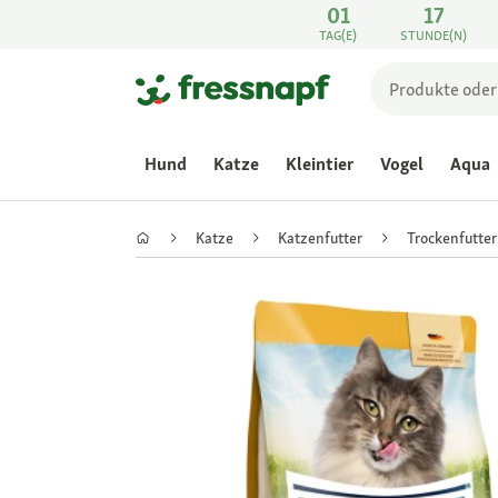
01
17
TAG(E)
STUNDE(N)
Hund
Katze
Kleintier
Vogel
Aqua
Katze
Katzenfutter
Trockenfutter