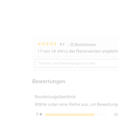
★★★★★
★★★★★
4.7
25 Bewertungen
Mit
dieser
4.7
17 von 18 (94%) der Rezensenten empfehl
von
Aktion
5
navigierst
Themen
Sternen.
du
und
Bewertungen
zu
Bewertungen
lesen
den
suchen
für
Bewertungen
HAPPY
Bewertungen
CAT
Minkas
Trockenfutter
Beurteilungsüberblick
Katze
Adult,
Wähle unten eine Reihe aus, um Bewertungen
Hairball
Control,
Geflügel
5
Sterne
2
★
4