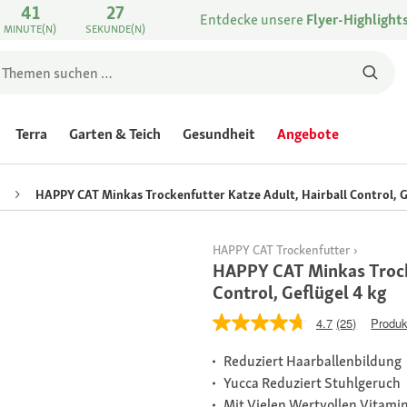
41
27
Entdecke unsere
Flyer-Highlight
MINUTE(N)
SEKUNDE(N)
Terra
Garten & Teich
Gesundheit
Angebote
HAPPY CAT Minkas Trockenfutter Katze Adult, Hairball Control, G
HAPPY CAT Trockenfutter
HAPPY CAT Minkas Trocke
Control, Geflügel 4 kg
4.7
(25)
Produk
Reduziert Haarballenbildung
Yucca Reduziert Stuhlgeruch
Mit Vielen Wertvollen Vitami