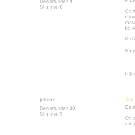
Bewertungen
4
von
Stimmen
0
Conv
5
conv
Stern
rass
boiv
Mit G
Empf
Hilf
jette67
★★
★★
5
Es 
Bewertungen
30
von
Stimmen
9
Ob e
5
schm
Stern