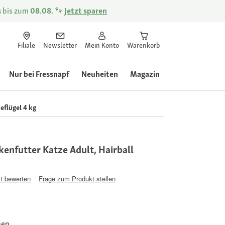
s
bis zum
08.08.
🐾
Jetzt sparen
Filiale
Newsletter
Mein Konto
Warenkorb
Nur bei Fressnapf
Neuheiten
Magazin
eflügel 4 kg
nfutter Katze Adult, Hairball
t bewerten
Frage zum Produkt stellen
nen