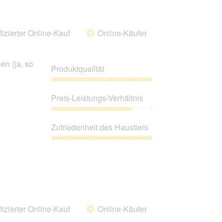
fizierter Online-Kauf
Online-Käufer
*
en (ja, so
Produktqualität
Produktqualität,
5
Preis-Leistungs-Verhältnis
von
5
Preis-
Leistungs-
Zufriedenheit des Haustiers
Verhältnis,
4
Zufriedenheit
von
des
5
Haustiers,
5
von
5
fizierter Online-Kauf
Online-Käufer
*