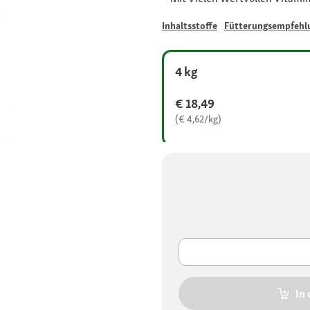
Inhaltsstoffe
Fütterungsempfehl
4 kg
€ 18,49
(€ 4,62/kg)
In