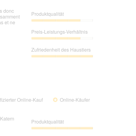
es donc
Produktqualität
ffisamment
s et ne
Produktqualität,
4
Preis-Leistungs-Verhältnis
von
5
Preis-
Leistungs-
Zufriedenheit des Haustiers
Verhältnis,
4
Zufriedenheit
von
des
5
Haustiers,
5
von
5
fizierter Online-Kauf
Online-Käufer
*
 Katern
Produktqualität
Produktqualität,