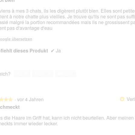
iens à mes 3 chats, ils les digèrent plutôt bien. Elles sont petit
ient à notre chatte plus vieilles. Je trouve qu'ils ne sont pas su
en.
asié malgré la portion recommandées mais ils ne grossissent pa
ent pas d'avantage d'eau
oogle übersetzen
iehlt dieses Produkt
✔
Ja
reich?
Ja ·
0
Nein ·
0
Melden
Veri
·
vor 4 Jahren
*
★★★
★★★
schmeckt
s die Haare im Griff hat, kann ich nicht beurteilen. Aber meinen
eckts immer wieder lecker.
en.