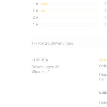
4
Sterne
3
kg
★
3
Sterne
2
★
2
Sterne
0
★
1
Sterne
0
★
1-4 von 25 Bewertungen
LUIS MIA
★★
★★
4
Sehr
Bewertungen
33
von
Stimmen
4
Dies
5
Fel
Stern
Empf
Hilf