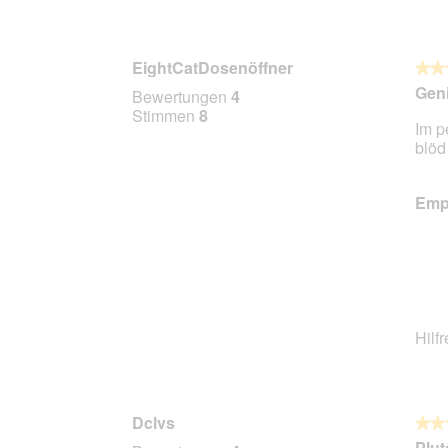
EightCatDosenöffner
★★
★★
5
Geni
Bewertungen
4
von
Stimmen
8
Im p
5
blöd
Stern
Empf
Hilf
Dclvs
★★
★★
4
Plut