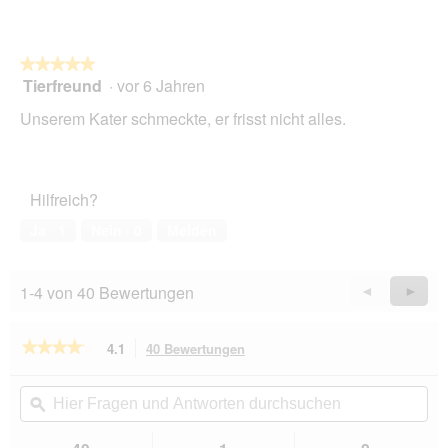
e
t
.
★★★★★
★★★★★
Tierfreund
·
vor 6 Jahren
5
von
Unserem Kater schmeckte, er frisst nicht alles.
5
Sternen.
Hilfreich?
Ja ·
1
Nein ·
0
Melden
1-4 von 40 Bewertungen
Zurück
◄
Weiter
►
Reviews
Revie
★★★★★
★★★★★
4.1
40 Bewertungen
Mit
dieser
4.1
von
Aktion
Hier
Hie
5
navigierst
Fragen
ϙ
Fra
Sternen.
du
und
un
Bewertungen
zu
Antworten
Ant
lesen