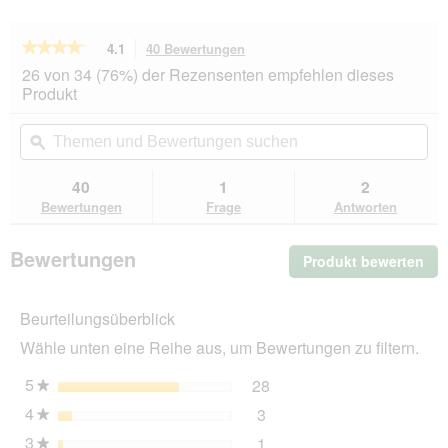
★★★★★
★★★★★
4.1
40 Bewertungen
Mit
dieser
4.1
26 von 34 (76%) der Rezensenten empfehlen dieses
von
Aktion
Produkt
5
navigierst
Sternen.
du
Themen
Th
Bewertungen
zu
und
ϙ
un
lesen
den
Bewertungen
Be
für
Bewertungen.
FIT+FUN
suchen
su
40
1
2
Senior
Bewertungen
Frage
Antworten
Paté
Geflügel
16x100
Bewertungen
Produkt bewerten
.
g
Mit
die
Beurteilungsüberblick
Akt
wir
Wähle unten eine Reihe aus, um Bewertungen zu filtern.
ein
mo
5
Sterne
28
28 Bewertungen mit 5 St
Auswählen, um nach Bewer
★
Dia
4
Sterne
3
geö
3 Bewertungen mit 4 Ster
Auswählen, um nach Bewer
★
3
Sterne
1
1 Bewertung mit 3 Sterne
Auswählen, um nach Bewer
★