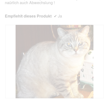
naürlich auch Abwechslung !
Empfiehlt dieses Produkt
✔
Ja
C
F
h
o