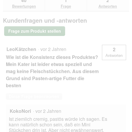
40
1
2
den
durchsuchen
du
für
Bewertungen
Frage
Antworten
Bewertungen.
FIT+FUN
Senior
Kundenfragen und -antworten
Paté
Geflügel
16x100
Frage zum Produkt stellen
g
LeoKätzchen
·
vor 2 Jahren
2
Antworten
Wie ist die Konsistenz dieses Produktes?
Mein Kater ist leider etwas speziell und
mag keine Fleischstückchen. Aus diesem
Grund sind Pasten-artige Futter die
besten
Diese Frage beantworten
KokoNori
·
vor 2 Jahren
Ist ziemlich cremig, pastös würde ich sagen. Es
kann natürlich schon sein, daß ein Mini
Stückchen drin ist. Aber nicht erwähnenswert.