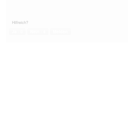
Hilfreich?
Ja ·
0
Nein ·
4
Melden