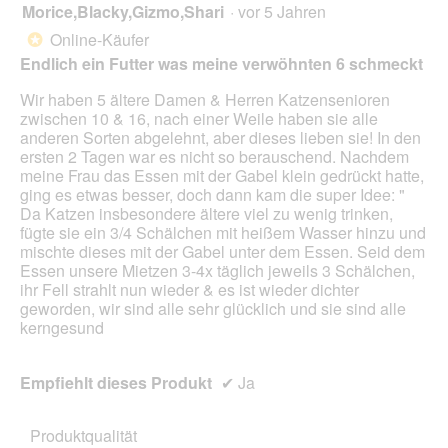
Scha
Morice,Blacky,Gizmo,Shari
·
vor 5 Jahren
5
klick
von
wird
Online-Käufer
*
der
5
unte
Endlich ein Futter was meine verwöhnten 6 schmeckt
Sternen.
aufg
Inhal
Wir haben 5 ältere Damen & Herren Katzensenioren
aktua
zwischen 10 & 16, nach einer Weile haben sie alle
anderen Sorten abgelehnt, aber dieses lieben sie! In den
ersten 2 Tagen war es nicht so berauschend. Nachdem
meine Frau das Essen mit der Gabel klein gedrückt hatte,
ging es etwas besser, doch dann kam die super Idee: "
Da Katzen insbesondere ältere viel zu wenig trinken,
fügte sie ein 3/4 Schälchen mit heißem Wasser hinzu und
mischte dieses mit der Gabel unter dem Essen. Seid dem
Essen unsere Mietzen 3-4x täglich jeweils 3 Schälchen,
ihr Fell strahlt nun wieder & es ist wieder dichter
geworden, wir sind alle sehr glücklich und sie sind alle
kerngesund
Empfiehlt dieses Produkt
✔
Ja
Produktqualität