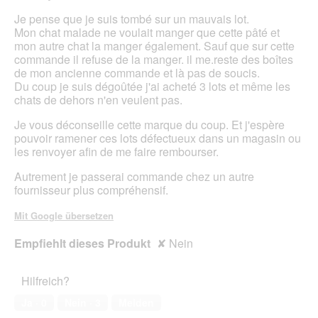
m
Je pense que je suis tombé sur un mauvais lot.
o
Mon chat malade ne voulait manger que cette pâté et
d
mon autre chat la manger également. Sauf que sur cette
a
commande il refuse de la manger. il me.reste des boîtes
l
de mon ancienne commande et là pas de soucis.
e
Du coup je suis dégoûtée j'ai acheté 3 lots et même les
s
chats de dehors n'en veulent pas.
D
i
Je vous déconseille cette marque du coup. Et j'espère
a
pouvoir ramener ces lots défectueux dans un magasin ou
l
les renvoyer afin de me faire rembourser.
o
g
Autrement je passerai commande chez un autre
f
fournisseur plus compréhensif.
e
l
Mit Google übersetzen
d
g
Empfiehlt dieses Produkt
✘
Nein
e
ö
f
Hilfreich?
f
Ja ·
0
Nein ·
3
Melden
n