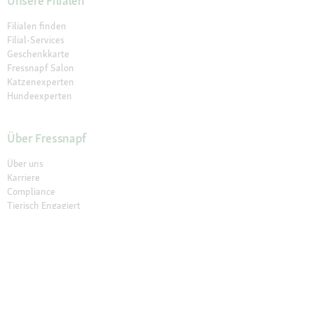
Unsere Filialen
Filialen finden
Filial-Services
Geschenkkarte
Fressnapf Salon
Katzenexperten
Hundeexperten
Über Fressnapf
Über uns
Karriere
Compliance
Tierisch Engagiert
Verantwortung
Presse
Fressnapf Partner werden
© 2026 Fressnapf Tiernahrungs GmbH