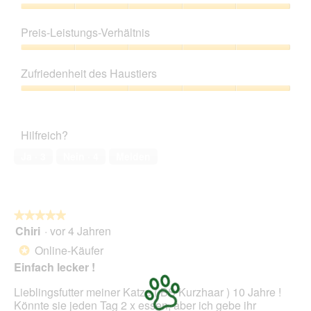
Produktqualität,
5
Preis-Leistungs-Verhältnis
von
5
Preis-
Leistungs-
Zufriedenheit des Haustiers
Verhältnis,
5
Zufriedenheit
von
des
5
Haustiers,
Hilfreich?
5
von
Ja ·
3
Nein ·
4
Melden
5
★★★★★
★★★★★
Chiri
·
vor 4 Jahren
5
von
Online-Käufer
*
5
Einfach lecker !
Sternen.
Lieblingsfutter meiner Katze ( BS Kurzhaar ) 10 Jahre !
Könnte sie jeden Tag 2 x essen, aber ich gebe ihr