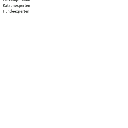
Katzenexperten
Hundeexperten
Über Fressnapf
Über uns
Karriere
Compliance
Tierisch Engagiert
Verantwortung
Presse
Fressnapf Partner werden
© 2026 Fressnapf Tiernahrungs GmbH
Impressum
AGB
Datenschutz
Widerrufsbelehrung
Cookie Einstellungen