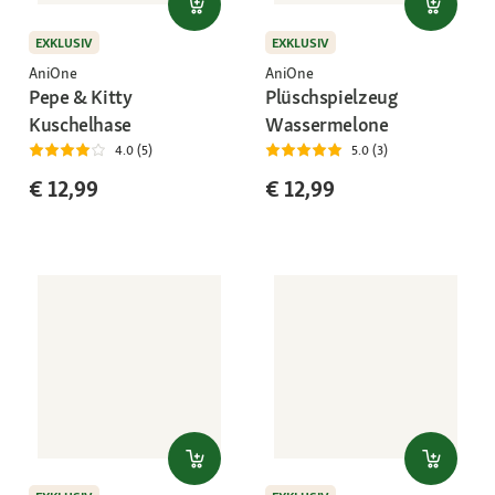
EXKLUSIV
EXKLUSIV
AniOne
AniOne
Pepe & Kitty
Plüschspielzeug
Kuschelhase
Wassermelone
4.0 (5)
5.0 (3)
€ 12,99
€ 12,99