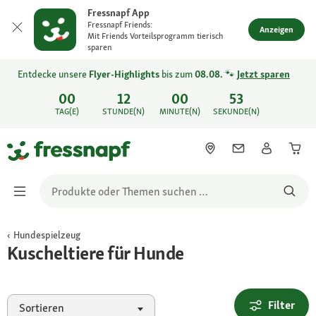
Fressnapf App
Fressnapf Friends:
Anzeigen
Mit Friends Vorteilsprogramm tierisch
sparen
Entdecke unsere
Flyer-Highlights
bis zum
08.08.
🐾
Jetzt sparen
00
12
00
53
TAG(E)
STUNDE(N)
MINUTE(N)
SEKUNDE(N)
Hundespielzeug
Kuscheltiere für Hunde
Filter
Sortieren