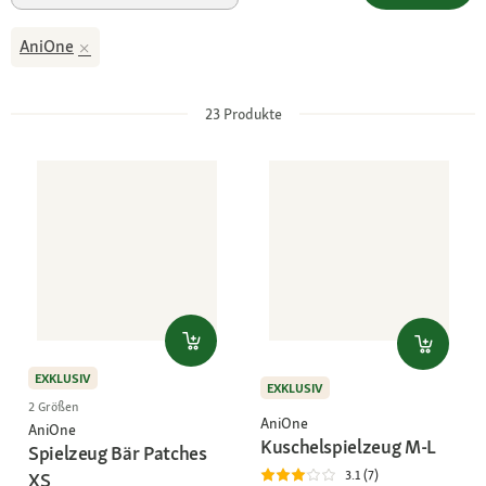
AniOne
23
Produkte
EXKLUSIV
EXKLUSIV
2 Größen
AniOne
AniOne
Kuschelspielzeug M-L
Spielzeug Bär Patches
3.1 (7)
XS