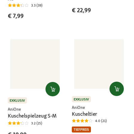
3.3 (39)
€ 22,99
€ 7,99
EXKLUSIV
EXKLUSIV
AniOne
AniOne
Kuscheltier
Kuschelspielzeug S-M
4.0 (21)
3.2 (15)
TIEFPREIS