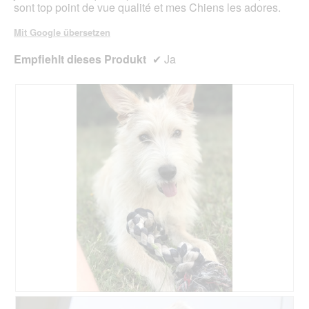
ö
sont top point de vue qualité et mes Chiens les adores.
a
f
l
f
Mit Google übersetzen
e
n
s
e
Empfiehlt dieses Produkt
✔
Ja
D
t
i
.
a
l
o
g
f
e
l
d
g
e
ö
f
f
n
e
t
.
B
F