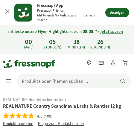
Fressnapf App
Fressnapf Friends:
Anzeigen
Mit Friends Vorteilsprogramm tierisch
sparen
Entdecke unsere
Flyer-Highlights
bis zum
08.08.
🐾
Jetzt sparen
00
05
38
26
TAG(E)
STUNDE(N)
MINUTE(N)
SEKUNDE(N)
REAL NATURE Hundetrockenfutter
REAL NATURE Country Scandinavia Lachs & Rentier 12 kg
4.8
(109)
Produkt bewerten
Frage zum Produkt stellen