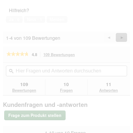
5
Haustiers,
Hilfreich?
5
von
Ja ·
6
Nein ·
1
Melden
5
1-4 von 109 Bewertungen
Zurück
◄
Weiter
►
Reviews
Revie
★★★★★
★★★★★
4.8
109 Bewertungen
Mit
dieser
4.8
von
Aktion
Hier
Hie
5
navigierst
Fragen
ϙ
Fra
Sternen.
du
und
un
Bewertungen
zu
Antworten
Ant
109
10
11
lesen
den
durchsuchen
du
für
Bewertungen
Fragen
Antworten
Bewertungen.
REAL
NATURE
Kundenfragen und -antworten
Country
Scandinavia
Lachs
Frage zum Produkt stellen
&
Rentier
12
1-10 von 10 Fragen
kg