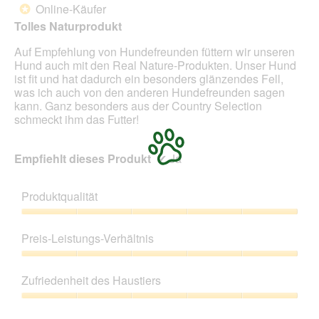
von
Online-Käufer
*
5
Tolles Naturprodukt
Sternen.
Auf Empfehlung von Hundefreunden füttern wir unseren
Hund auch mit den Real Nature-Produkten. Unser Hund
ist fit und hat dadurch ein besonders glänzendes Fell,
was ich auch von den anderen Hundefreunden sagen
kann. Ganz besonders aus der Country Selection
schmeckt ihm das Futter!
Empfiehlt dieses Produkt
✔
Ja
Produktqualität
Produktqualität,
5
Preis-Leistungs-Verhältnis
von
5
Preis-
Leistungs-
Zufriedenheit des Haustiers
Verhältnis,
5
Zufriedenheit
von
des