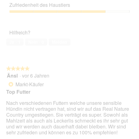
Leistungs-
n
z
e
Zufriedenheit des Haustiers
Verhältnis,
m
u
s
4
o
Zufriedenheit
F
e
von
d
des
o
r
5
a
Haustiers,
t
A
Hilfreich?
l
4
o
k
e
von
2
t
Ja ·
1
Nein ·
0
Melden
s
5
.
i
D
o
i
n
a
w
l
★★★★★
★★★★★
i
o
Änsl
·
vor 6 Jahren
r
5
g
d
von
Markt-Käufer
*
f
e
5
Top Futter
e
i
Sternen.
l
n
Nach verschiedenen Futtern welche unsere sensible
d
m
Hündin nicht vertragen hat, sind wir auf das Real Nature
g
o
Country umgestiegen. Sie verträgt es super. Sowohl als
e
d
Mahlzeit als auch als Leckerlis schmeckt es ihr sehr gut
ö
a
und wir werden auch dauerhaft dabei bleiben. Wir sind
f
l
sehr zufrieden und können es zu 100% empfehlen!
f
e