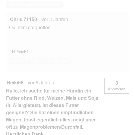
Diese Frage beantworten
Chris 71150
·
vor 4 Jahren
Oui mini croquettes
Hilfreich?
Ja ·
0
Nein ·
0
Melden
Heiki68
·
vor 5 Jahren
3
Antworten
Hallo, ich suche für meine Hündin ein
Futter ohne Rind, Weizen, Mais und Soja
(lt. Allergietest). Ist dieses Futter
geeignet? Sie hat einen empfindlichen
Magen, frisst eigentlich alles, neigt aber
oft zu Magenproblemen/Durchfall.
Herzlichen Dank