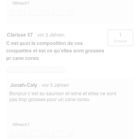
Hilfreich?
Ja ·
0
Nein ·
0
Melden
Clarisse 57
·
vor 3 Jahren
1
Antwort
C est quoi la composition de ces
croquettes et est ce qu’elles sont grosses
pr cane corso
Diese Frage beantworten
Jonah-Caly
·
vor 3 Jahren
Bonjour c’est au saumon et reine et elles ne sont
pas trop grosses pour un cane corso.
Hilfreich?
Ja ·
0
Nein ·
0
Melden