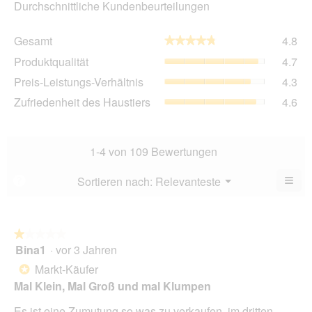
Durchschnittliche Kundenbeurteilungen
Ge
Gesamt
4.8
★★★★★
★★★★★
Dur
Pro
Produktqualität
4.7
Bew
Dur
4.8
Pre
Preis-Leistungs-Verhältnis
4.3
Bew
von
Lei
4.7
Zuf
Zufriedenheit des Haustiers
4.6
5.
Ver
von
des
Dur
5.
Hau
Bew
Dur
4.3
Bew
1-4 von 109 Bewertungen
von
4.6
5.
von
≡
Menü
Sortieren nach:
Relevanteste
?
▼
5.
Wen
du
auf
die
folg
★★★★★
★★★★★
Scha
Bina1
·
vor 3 Jahren
1
klick
von
wird
Markt-Käufer
*
der
5
unte
Mal Klein, Mal Groß und mal Klumpen
Sternen.
aufg
Inhal
Es ist eine Zumutung so was zu verkaufen, im dritten
aktua