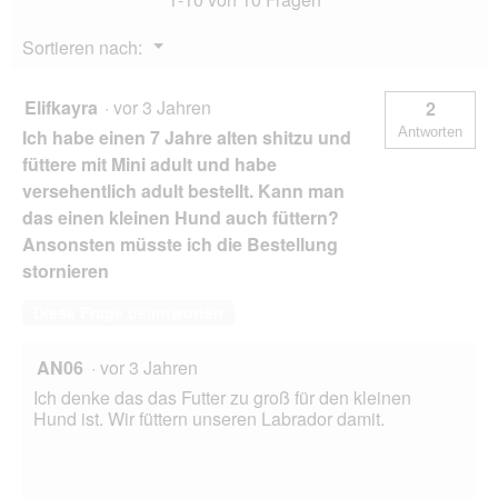
Menü
Sortieren nach:
▼
Elifkayra
·
vor 3 Jahren
2
Antworten
Ich habe einen 7 Jahre alten shitzu und
füttere mit Mini adult und habe
versehentlich adult bestellt. Kann man
das einen kleinen Hund auch füttern?
Ansonsten müsste ich die Bestellung
stornieren
Diese Frage beantworten
AN06
·
vor 3 Jahren
Ich denke das das Futter zu groß für den kleinen
Hund ist. Wir füttern unseren Labrador damit.