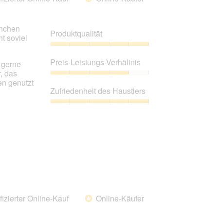
folgende
Schaltfläche
klickst,
wird
inchen
der
Produktqualität
unten
t soviel
aufgeführte
Inhalt
Produktqualität,
aktualisiert.
5
Preis-Leistungs-Verhältnis
 gerne
von
, das
5
Preis-
en genutzt
Leistungs-
Zufriedenheit des Haustiers
Verhältnis,
4
Zufriedenheit
von
des
5
Haustiers,
5
von
5
fizierter Online-Kauf
Online-Käufer
*