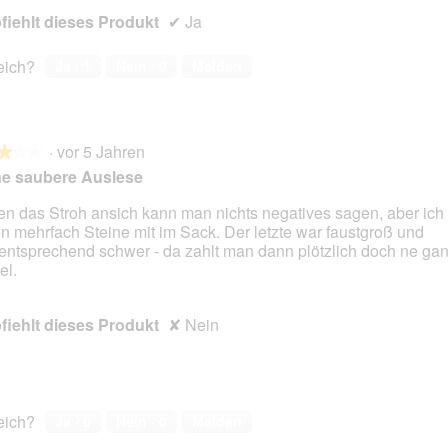
iehlt dieses Produkt
✔
Ja
reich?
Ja ·
1
Nein ·
0
Melden
·
vor 5 Jahren
★★★
★★★
ne saubere Auslese
n das Stroh ansich kann man nichts negatives sagen, aber ich h
n mehrfach Steine mit im Sack. Der letzte war faustgroß und
en.
ntsprechend schwer - da zahlt man dann plötzlich doch ne g
el.
iehlt dieses Produkt
✘
Nein
reich?
Ja ·
0
Nein ·
0
Melden