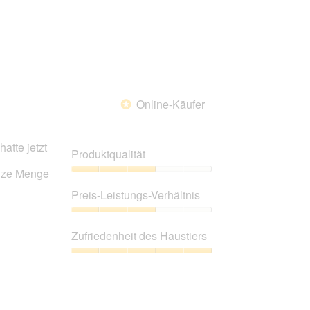
von
5
Online-Käufer
*
atte jetzt
Produktqualität
anze Menge
Produktqualität,
3
Preis-Leistungs-Verhältnis
von
5
Preis-
Leistungs-
Zufriedenheit des Haustiers
Verhältnis,
3
Zufriedenheit
von
des
5
Haustiers,
5