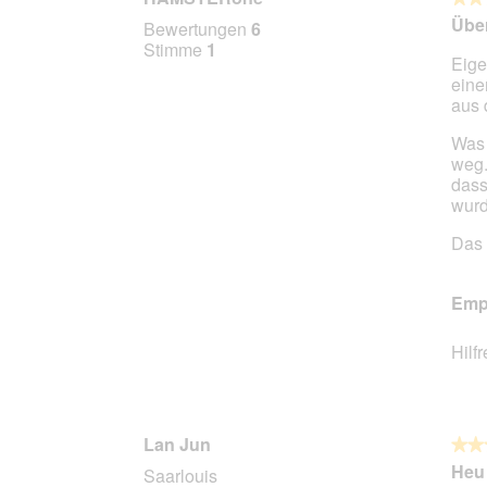
5
Übe
Bewertungen
6
von
Stimme
1
Eige
5
eine
Stern
aus 
Was 
weg.
dass
wurd
Das 
Empf
Hilf
Lan Jun
★★
★★
4
Heu 
Saarlouis
von