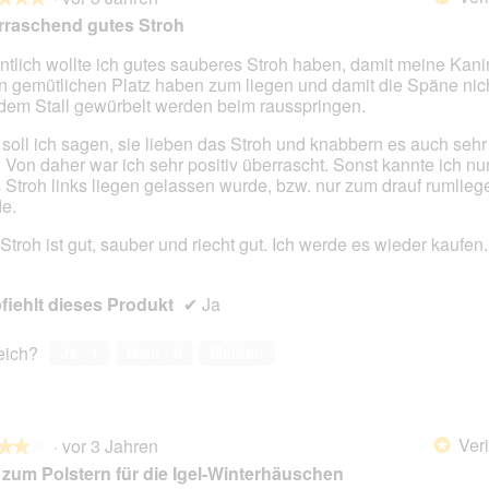
rraschend gutes Stroh
ntlich wollte ich gutes sauberes Stroh haben, damit meine Kan
n gemütlichen Platz haben zum liegen und damit die Späne nich
en.
dem Stall gewürbelt werden beim rausspringen.
soll ich sagen, sie lieben das Stroh und knabbern es auch sehr
 Von daher war ich sehr positiv überrascht. Sonst kannte ich nur
 Stroh links liegen gelassen wurde, bzw. nur zum drauf rumlieg
e.
Stroh ist gut, sauber und riecht gut. Ich werde es wieder kaufen.
iehlt dieses Produkt
✔
Ja
reich?
Ja ·
1
Nein ·
0
Melden
Veri
·
vor 3 Jahren
*
★★★
★★★
zum Polstern für die Igel-Winterhäuschen