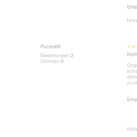
Empf
Hilf
Purzel69
★★
★★
3
Kei
Bewertungen
2
von
Stimmen
5
Gege
5
scho
Stern
deme
zu vi
Empf
Hilf