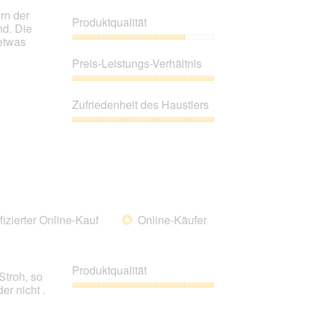
rn der
Produktqualität
nd. Die
etwas
Produktqualität,
4
Preis-Leistungs-Verhältnis
von
5
Preis-
Leistungs-
Zufriedenheit des Haustiers
Verhältnis,
5
Zufriedenheit
von
des
5
Haustiers,
5
von
5
fizierter Online-Kauf
Online-Käufer
*
e
Produktqualität
Stroh, so
r nicht .
Produktqualität,
5