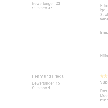
Bewertungen
22
Prim
5
Stimmen
37
Igel
Stern
Stro
fein
Empf
Hilf
Henry und Frieda
★★
★★
5
Supe
Bewertungen
15
von
Stimmen
4
Das 
5
Meer
Stern
könn