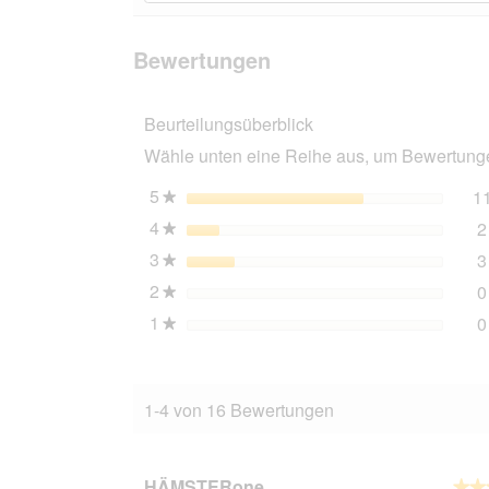
zu
Bewertungen
lesen
den
suchen
für
Bewertungen
Naturhof
Bewertungen
Schröder
Stroh
aus
Beurteilungsüberblick
der
Wesermarsch
Wähle unten eine Reihe aus, um Bewertungen
handverlesen
1,5kg
5
Sterne
1
★
4
Sterne
2
★
3
Sterne
3
★
2
Sterne
0
★
1
Sterne
0
★
1-4 von 16 Bewertungen
HÄMSTERone
★★
★★