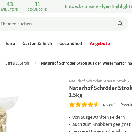
43
11
Entdecke unsere
Flyer-Highlight
MINUTE(N)
SEKUNDE(N)
Terra
Garten & Teich
Gesundheit
Angebote
Streu & Stroh
Naturhof Schröder Stroh aus der Wesermarsch ha
Naturhof Schröder Streu & Stroh
Naturhof Schröder Stro
1,5kg
4.5
(16)
Produk
von ausgewählten Feldern
auch zum Knabbern geeignet
bessere Dosierung möglich