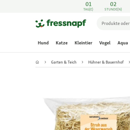
01
02
TAG(E)
STUNDE(N)
Hund
Katze
Kleintier
Vogel
Aqua
Garten & Teich
Hühner & Bauernhof