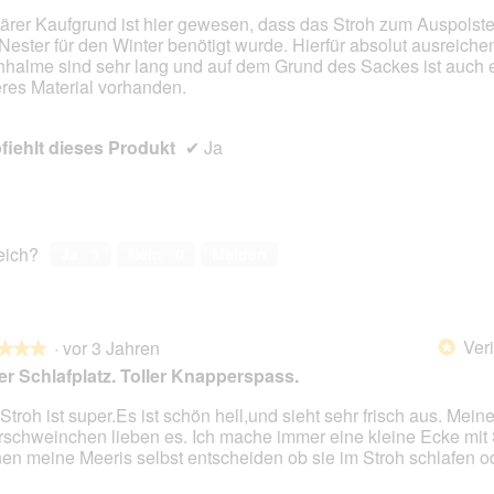
ärer Kaufgrund ist hier gewesen, dass das Stroh zum Auspolste
-Nester für den Winter benötigt wurde. Hierfür absolut ausreiche
en.
hhalme sind sehr lang und auf dem Grund des Sackes ist auch 
eres Material vorhanden.
iehlt dieses Produkt
✔
Ja
reich?
Ja ·
1
Nein ·
0
Melden
Veri
·
vor 3 Jahren
*
★★★
★★★
r Schlafplatz. Toller Knapperspass.
Stroh ist super.Es ist schön hell,und sieht sehr frisch aus. Mein
schweinchen lieben es. Ich mache immer eine kleine Ecke mit 
en.
en meine Meeris selbst entscheiden ob sie im Stroh schlafen ode