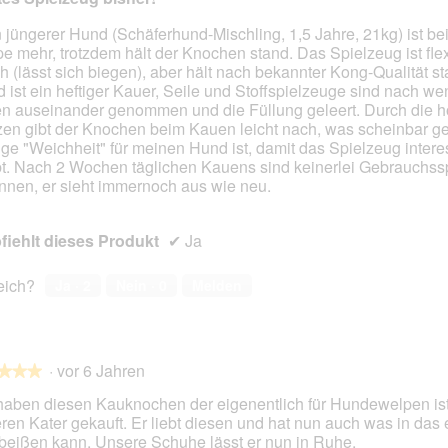
e
g
e
s
e
s
 jüngerer Hund (Schäferhund-Mischling, 1,5 Jahre, 21kg) ist bei
D
n
e
e mehr, trotzdem hält der Knochen stand. Das Spielzeug ist flex
en.
i
u
r
h (lässt sich biegen), aber hält nach bekannter Kong-Qualität s
a
g
A
 ist ein heftiger Kauer, Seile und Stoffspielzeuge sind nach we
l
f
k
n auseinander genommen und die Füllung geleert. Durch die h
o
ü
t
zen gibt der Knochen beim Kauen leicht nach, was scheinbar g
g
r
i
tige "Weichheit" für meinen Hund ist, damit das Spielzeug intere
f
e
o
bt. Nach 2 Wochen täglichen Kauens sind keinerlei Gebrauchss
e
i
n
nnen, er sieht immernoch aus wie neu.
l
n
w
d
e
i
g
iehlt dieses Produkt
✔
Ja
n
r
e
Z
d
ö
w
e
reich?
Ja ·
2
Nein ·
0
Melden
f
e
i
f
r
n
n
g
m
e
p
o
t
·
vor 6 Jahren
★★★
★★★
u
d
.
d
a
haben diesen Kauknochen der eigenentlich für Hundewelpen ist
e
l
ren Kater gekauft. Er liebt diesen und hat nun auch was in das e
l
e
 beißen kann. Unsere Schuhe lässt er nun in Ruhe.
en.