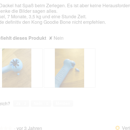
Dackel hat Spaß beim Zerlegen. Es ist aber keine Herausforder
denke die Bilder sagen alles.
en.
el, 7 Monate, 3,5 kg und eine Stunde Zeit.
e definitiv den Kong Goodie Bone nicht empfehlen.
iehlt dieses Produkt
✘
Nein
B
F
e
o
w
t
reich?
Ja ·
2
Nein ·
0
Melden
e
o
r
M
t
i
u
t
Veri
·
vor 3 Jahren
n
d
*
★★★
★★★