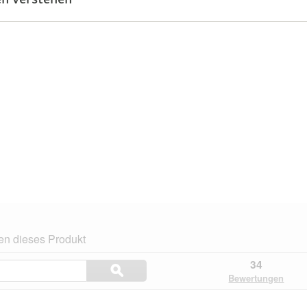
en dieses Produkt
Themen
34
ϙ
und
Suchen
Bewertungen
Bewertungen
suchen