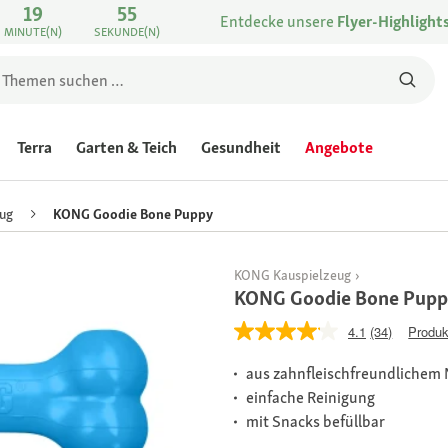
19
55
Entdecke unsere
Flyer-Highlight
MINUTE(N)
SEKUNDE(N)
Terra
Garten & Teich
Gesundheit
Angebote
ug
KONG Goodie Bone Puppy
KONG Kauspielzeug
KONG Goodie Bone Pupp
4.1
(34)
Produk
aus zahnfleischfreundlichem
einfache Reinigung
mit Snacks befüllbar