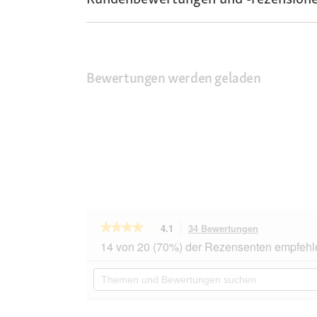
Bewertungen werden geladen
★★★★★
★★★★★
4.1
34 Bewertungen
Mit
dieser
4.1
14 von 20 (70%) der Rezensenten empfehl
von
Aktion
5
navigierst
Themen
Sternen.
du
und
Bewertungen
zu
Bewertungen
lesen
den
suchen
für