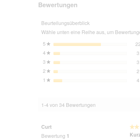
Bewertungen
KONG
Bewertungen
Goodie
Bone
Puppy
Beurteilungsüberblick
Wähle unten eine Reihe aus, um Bewertungen
5
Sterne
2
★
4
Sterne
3
★
3
Sterne
3
★
2
Sterne
2
★
1
Sterne
4
★
1-4 von 34 Bewertungen
Curt
★★
★★
2
Kur
Bewertung
1
von