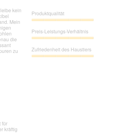
leibe kein
Produktqualität
ibel
tand. Mein
Produktqualität,
nigen
5
Preis-Leistungs-Verhältnis
ohlen
von
enau die
5
Preis-
ssant
Leistungs-
Zufriedenheit des Haustiers
puren zu
Verhältnis,
5
Zufriedenheit
von
des
5
Haustiers,
5
von
5
 für
r kräftig