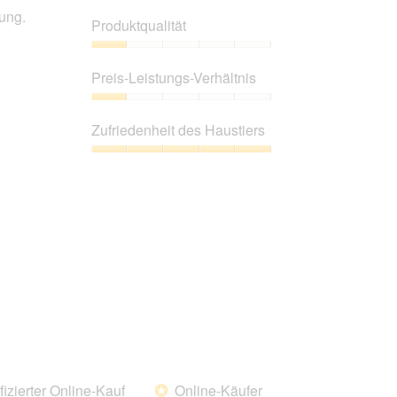
wird
ung.
der
Produktqualität
unten
aufgeführte
Inhalt
Produktqualität,
aktualisiert.
1
Preis-Leistungs-Verhältnis
von
5
Preis-
Leistungs-
Zufriedenheit des Haustiers
Verhältnis,
1
Zufriedenheit
von
des
5
Haustiers,
5
von
5
fizierter Online-Kauf
Online-Käufer
*