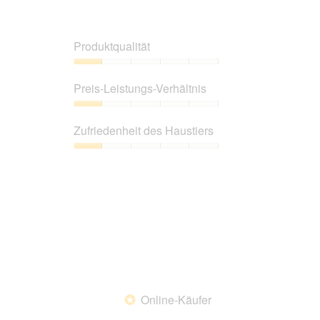
Produktqualität
Produktqualität,
1
Preis-Leistungs-Verhältnis
von
5
Preis-
Leistungs-
Zufriedenheit des Haustiers
Verhältnis,
1
Zufriedenheit
von
des
5
Haustiers,
1
von
5
Online-Käufer
*