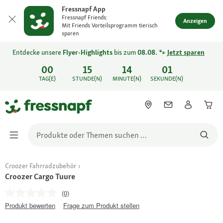
Fressnapf App
Fressnapf Friends:
Anzeigen
Mit Friends Vorteilsprogramm tierisch
sparen
Entdecke unsere
Flyer-Highlights
bis zum
08.08.
🐾
Jetzt sparen
00
15
14
01
TAG(E)
STUNDE(N)
MINUTE(N)
SEKUNDE(N)
Croozer Fahrradzubehör
Croozer Cargo Tuure
(0)
Produkt bewerten
Frage zum Produkt stellen