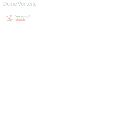
Deine Vorteile
Die Fressnapf App
Unsere Services
Hilfe & Kontakt
Servicewelt
Fressnapf Magazin
Mein Konto