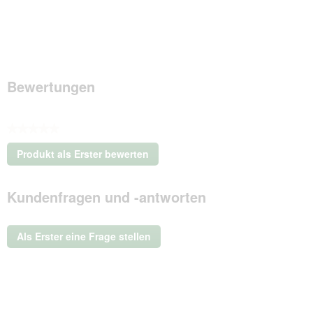
Bewertungen
★★★★★
Kein
Produkt als Erster bewerten
Beurteilungswert
.
Mit
Kundenfragen und -antworten
dieser
Aktion
wird
ein
Als Erster eine Frage stellen
modales
Dialogfeld
geöffnet.