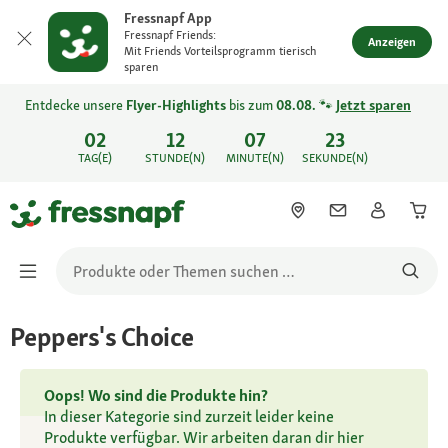
Fressnapf App
Fressnapf Friends:
Anzeigen
Mit Friends Vorteilsprogramm tierisch
sparen
Entdecke unsere
Flyer-Highlights
bis zum
08.08.
🐾
Jetzt sparen
02
12
07
23
TAG(E)
STUNDE(N)
MINUTE(N)
SEKUNDE(N)
Peppers's Choice
Oops! Wo sind die Produkte hin?
In dieser Kategorie sind zurzeit leider keine
Produkte verfügbar. Wir arbeiten daran dir hier