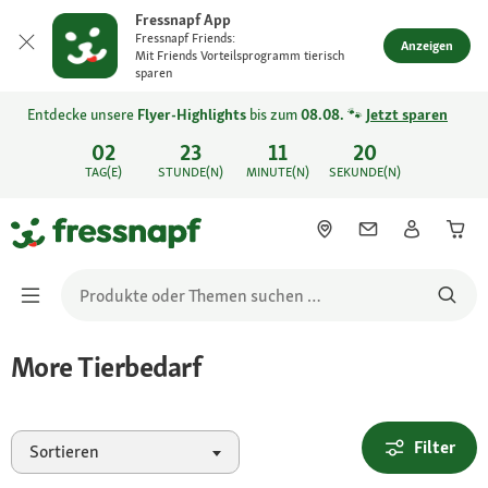
Fressnapf App
Fressnapf Friends:
Anzeigen
Mit Friends Vorteilsprogramm tierisch
sparen
Entdecke unsere
Flyer-Highlights
bis zum
08.08.
🐾
Jetzt sparen
02
23
11
20
TAG(E)
STUNDE(N)
MINUTE(N)
SEKUNDE(N)
More Tierbedarf
Filter
Sortieren