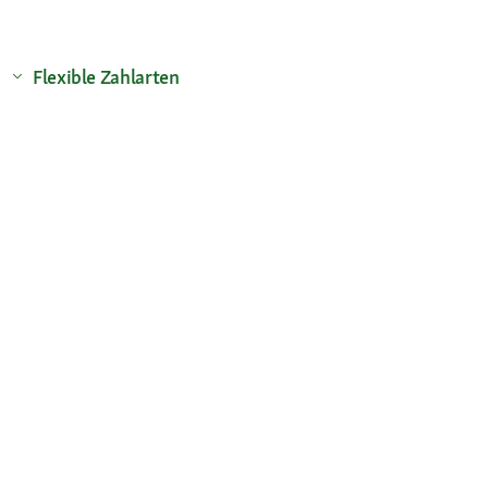
Flexible Zahlarten
Versandpartner
Deine Vorteile
Die Fressnapf App