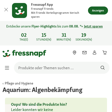
Fressnapf App
Fressnapf Friends:
Anzeigen
Mit Friends Vorteilsprogramm tierisch
sparen
Entdecke unsere
Flyer-Highlights
bis zum
08.08.
🐾
Jetzt sparen
02
15
31
19
TAG(E)
STUNDE(N)
MINUTE(N)
SEKUNDE(N)
Pflege und Hygiene
Aquarium: Algenbekämpfung
Oops! Wo sind die Produkte hin?
Leider konnten wir keine